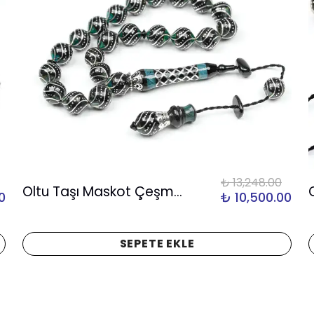
₺ 13,248.00
Oltu Taşı Maskot Çeşmi Bülbül İşlemeli Tespih
0
₺ 10,500.00
SEPETE EKLE