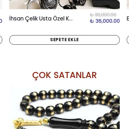
₺ 38,000.00
İhsan Çelik Usta Özel Kutulu Koleksiyon Tespih Seti
0
₺ 36,000.00
SEPETE EKLE
ÇOK SATANLAR