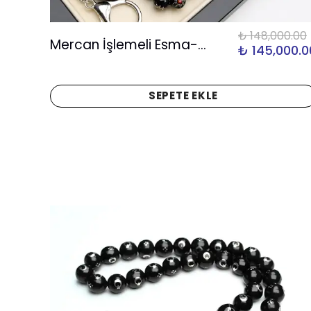
00.00
₺ 148,000.00
Mercan İşlemeli Esma-ül Hüsna Oltu Taşı Set
200.00
₺ 145,000.0
SEPETE EKLE