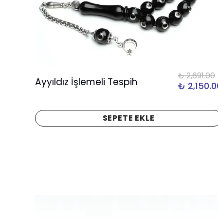
00.00
₺ 2,691.00
Ayyıldız İşlemeli Tespih
850.00
₺ 2,150.0
SEPETE EKLE