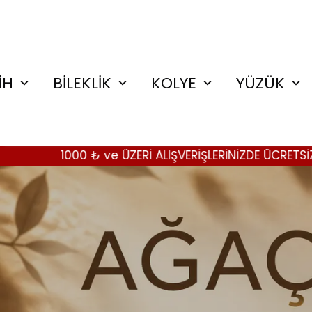
İH
BİLEKLİK
KOLYE
YÜZÜK
₺ ve ÜZERİ ALIŞVERİŞLERİNİZDE ÜCRETSİZ KARGO