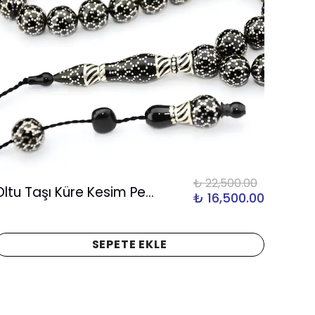
₺ 22,500.00
Oltu Taşı Küre Kesim Petek İşleme Oltu Taşı Tespih
₺ 16,500.00
SEPETE EKLE