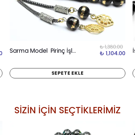
₺ 1,380.00
Sarma Model Pirinç İşlemeli Tespih
0
₺ 1,104.00
SEPETE EKLE
SİZİN İÇİN SEÇTİKLERİMİZ