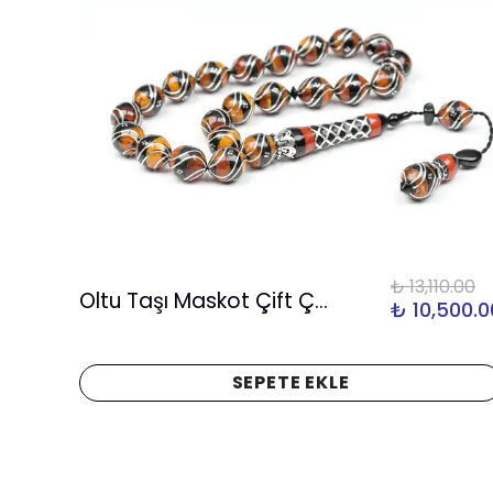
00.00
₺ 13,110.00
Oltu Taşı Maskot Çift Çeşmi Bülbül İşlemeli Tespih
500.00
₺ 10,500.0
SEPETE EKLE