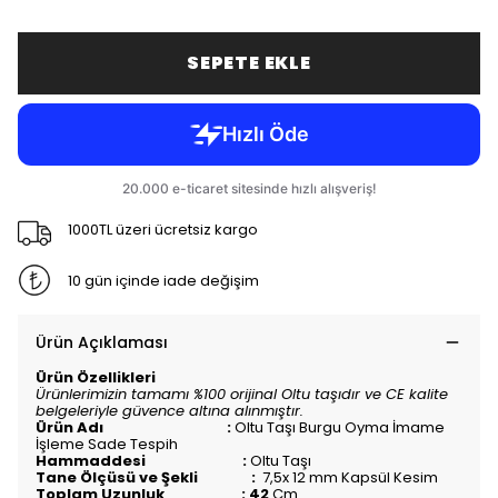
SEPETE EKLE
1000TL üzeri ücretsiz kargo
10 gün içinde iade değişim
Ürün Açıklaması
Ürün Özellikleri
Ürünlerimizin tamamı %100 orijinal Oltu taşıdır ve CE kalite
belgeleriyle güvence altına alınmıştır.
Ürün Adı :
Oltu Taşı Burgu Oyma İmame
İşleme Sade Tespih
Hammaddesi :
Oltu Taşı
Tane Ölçüsü ve Şekli :
7,5x 12 mm Kapsül Kesim
Toplam Uzunluk : 42
Cm