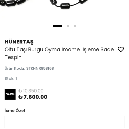
HÜNERTAŞ
Oltu Taşı Burgu Oyma İmame İşleme Sade
Tespih
Ürün Kodu
:
STKHNR858168
Stok
:
1
₺ 10,350.00
%
25
₺ 7,800.00
İsme Özel