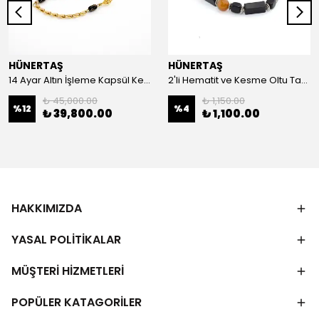
HÜNERTAŞ
HÜNERTAŞ
14 Ayar Altın İşleme Kapsül Kesim Oltu Taşı Tespih
2'li Hematit ve Kesme Oltu Taşı Bileklik
₺ 45,000.00
₺ 1,150.00
%
12
%
4
₺ 39,800.00
₺ 1,100.00
HAKKIMIZDA
YASAL POLİTİKALAR
MÜŞTERİ HİZMETLERİ
POPÜLER KATAGORİLER