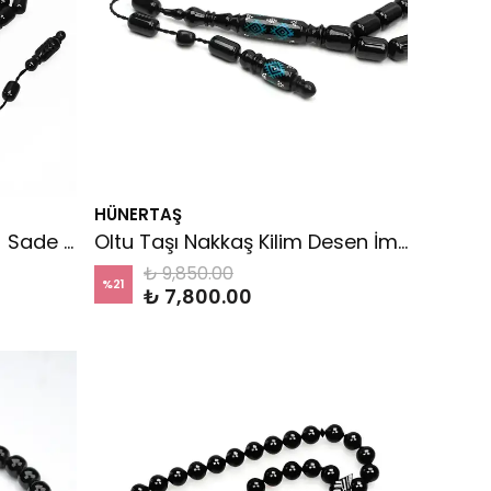
HÜNERTAŞ
Oltu Taşı Nakkaş İmame Sade Tespih
Oltu Taşı Nakkaş Kilim Desen İmameli Sade Tespih
₺ 9,850.00
%
21
₺ 7,800.00