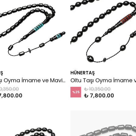
Ş
HÜNERTAŞ
Oltu Taşı Oyma İmame ve Mavi Mine İşleme Sade Tespih
0,350.00
₺ 10,350.00
%
25
7,800.00
₺ 7,800.00