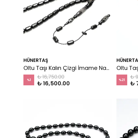
HÜNERTAŞ
HÜNERTA
Oltu Taşı Kalın Çizgi İmame Nakkaş Gümüş İşleme Sade Tespih
₺ 16,750.00
₺ 9
%
1
%
21
₺ 16,500.00
₺ 