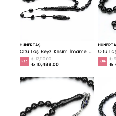
HÜNERTAŞ
HÜNERTA
Oltu Taşı Beyzi Kesim İmame Nakkaş Oyma Tespih
₺ 13,110.00
₺ 9
%
20
%
59
₺ 10,488.00
₺ 