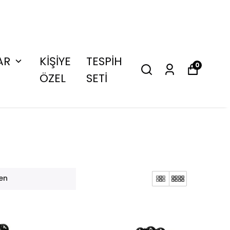
AR
KİŞİYE
TESPİH
0
ÖZEL
SETİ
en