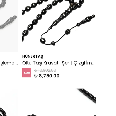
HÜNERTAŞ
Oltu Taşı Oyma İmame İşleme Sade Tespih
Oltu Taşı Kravatlı Şerit Çizgi İmame Sade Tespih
₺ 10,902.00
%
20
₺ 8,750.00