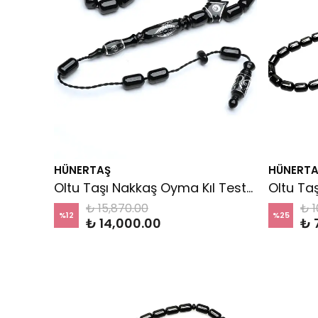
HÜNERTAŞ
HÜNERTA
Oltu Taşı Nakkaş Oyma Kıl Testere Kesim Motif İmameli Tesbih
₺ 15,870.00
₺ 1
%
12
%
25
₺ 14,000.00
₺ 