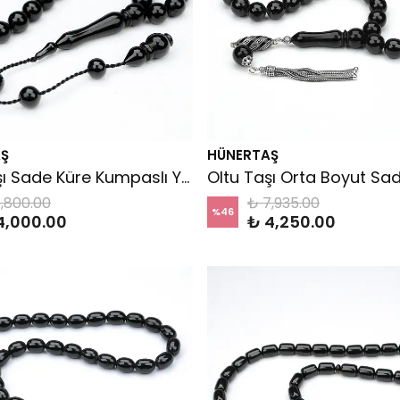
Ş
HÜNERTAŞ
Oltu Taşı Sade Küre Kumpaslı Yapım Tespih
,800.00
₺ 7,935.00
%
46
4,000.00
₺ 4,250.00