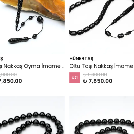
Ş
HÜNERTAŞ
Oltu Taşı Nakkaş Oyma İmameli Sade Tespih
,900.00
₺ 9,900.00
%
21
7,850.00
₺ 7,850.00