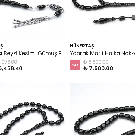
Ş
HÜNERTAŞ
Oltu Taşı Beyzi Kesim Gümüş Püsküllü Oltu Taşı Tespih
,073.00
₺ 8,800.00
%
15
6,458.40
₺ 7,500.00