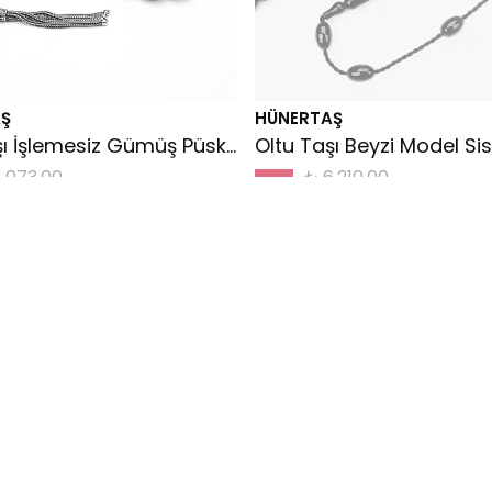
Ş
HÜNERTAŞ
Oltu Taşı İşlemesiz Gümüş Püsküllü Küre Tespih
,073.00
₺ 6,210.00
%
20
4,250.00
₺ 4,968.00