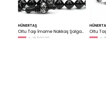
HÜNERTAŞ
HÜNERTA
Oltu Taşı İmame Nakkaş Şalgami Kesim Tespih
₺ 16,500.00
₺ 8
%
12
%
47
₺ 14,500.00
₺ 