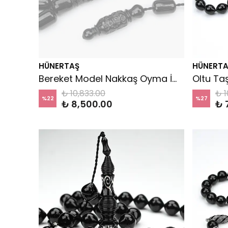
HÜNERTAŞ
HÜNERTA
Bereket Model Nakkaş Oyma İmameli Tespih
₺ 10,833.00
₺ 1
%
22
%
27
₺ 8,500.00
₺ 