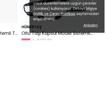
yasal düzenlemelere uygun çerezler
(cookies) kullanıyoruz. Detaylı bilgiye
Gizlilik ve Çerez Politikası
sayfamızdan
erişebilirsiniz.
Anladım
HÜNERTAŞ
Oltu Taşı Beyzi Model Sistemli Tespih
Oltu Taşı Kapsül Model Sistemli Tespih
₺ 6,210.00
%
11
₺ 5,500.00