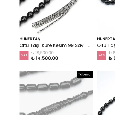
HÜNERTAŞ
HÜNERTA
Oltu Taşı Küre Kesim 99 Sayılı Namaz Tespihi
₺ 18,500.00
₺ 8
%
22
%
20
₺ 14,500.00
₺ 
Tükendi