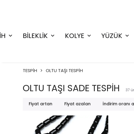
İH
BİLEKLİK
KOLYE
YÜZÜK
TESPİH
OLTU TAŞI TESPİH
OLTU TAŞI SADE TESPİH
37
ü
Fiyat artan
Fiyat azalan
İndirim oranı 