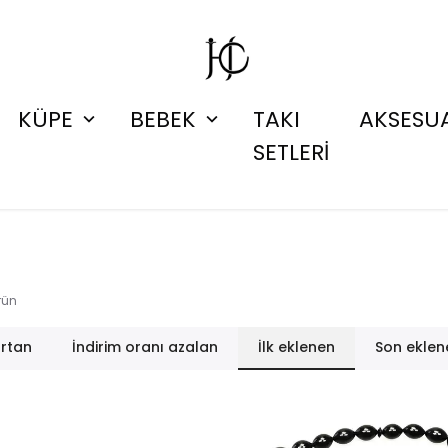
KÜPE
BEBEK
TAKI
AKSESU
SETLERİ
rün
artan
İndirim oranı azalan
İlk eklenen
Son eklen