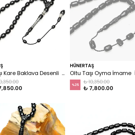
Ş
HÜNERTAŞ
Oltu Taşı Kare Baklava Desenli İmame Gümüş İşleme Sade Tespih
0,350.00
₺ 10,350.00
%
25
7,850.00
₺ 7,800.00