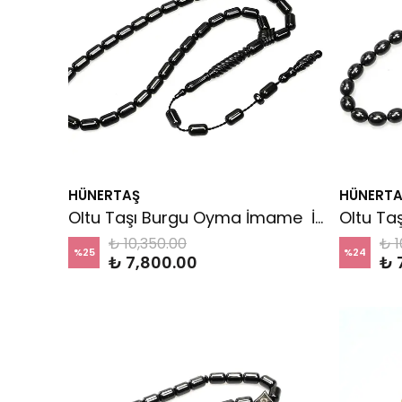
HÜNERTAŞ
HÜNERTA
Oltu Taşı Burgu Oyma İmame İşleme Sade Tespih
₺ 10,350.00
₺ 1
%
25
%
24
₺ 7,800.00
₺ 