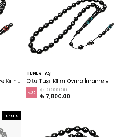
HÜNERTAŞ
Oltu Taşı Oyma İmame ve Kırmızı Mine İşleme Sade Tespih
Oltu Taşı Kilim Oyma İmame ve Mine İşleme Sade Tespih
₺ 10,000.00
%
22
₺ 7,800.00
Tükendi