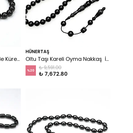
HÜNERTAŞ
Oltu Taşı Orta Boyut Sade Küre Tespih
Oltu Taşı Kareli Oyma Nakkaş İmameli Sade Tespih
₺ 9,591.00
%
20
₺ 7,672.80