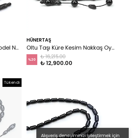
HÜNERTAŞ
Oltu Taşı Kısa Eskitme Model Nakkaş Oyma İmameli Tespih
Oltu Taşı Küre Kesim Nakkaş Oyma İmame Tespih
₺ 16,215.00
%
20
₺ 12,900.00
Tükendi
Alışveriş deneyiminizi iyileştirmek için