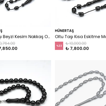
Ş
HÜNERTAŞ
Oltu Taşı Beyzi Kesim Nakkaş Oyma İmame Tespih
0,764.00
₺ 10,000.00
%
22
7,850.00
₺ 7,800.00