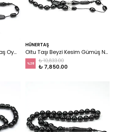
HÜNERTAŞ
Yaprak Motif Halka Nakkaş Oyma İmameli Tespih
Oltu Taşı Beyzi Kesim Gümüş Nakkaş Oyma İmame Tespih
₺ 10,833.00
%
28
₺ 7,850.00