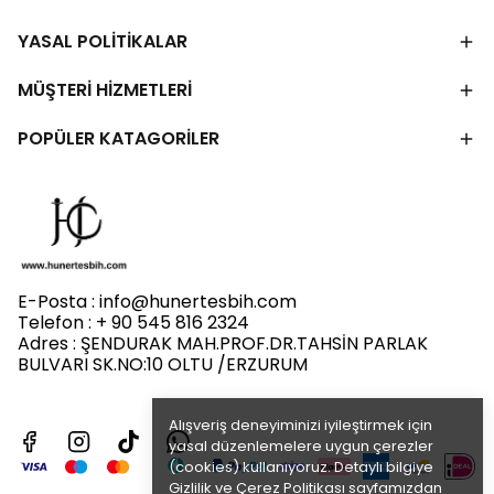
YASAL POLİTİKALAR
MÜŞTERİ HİZMETLERİ
POPÜLER KATAGORİLER
E-Posta :
info@hunertesbih.com
Telefon : + 90 545 816 2324
Adres : ŞENDURAK MAH.PROF.DR.TAHSİN PARLAK
BULVARI SK.NO:10 OLTU /ERZURUM
Alışveriş deneyiminizi iyileştirmek için
yasal düzenlemelere uygun çerezler
(cookies) kullanıyoruz. Detaylı bilgiye
Gizlilik ve Çerez Politikası
sayfamızdan