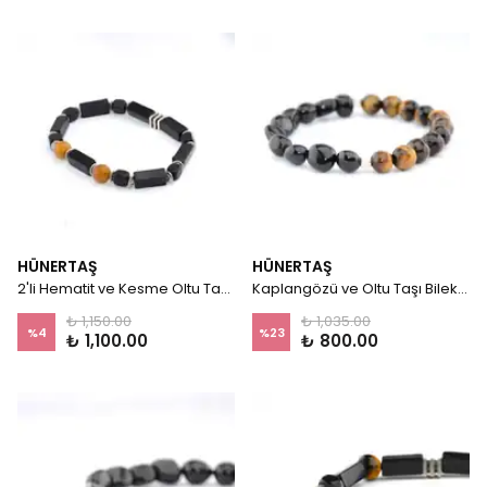
HÜNERTAŞ
HÜNERTAŞ
2'li Hematit ve Kesme Oltu Taşı Bileklik
Kaplangözü ve Oltu Taşı Bileklik
₺ 1,150.00
₺ 1,035.00
%
4
%
23
₺ 1,100.00
₺ 800.00