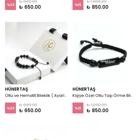
₺ 840.00
₺ 1,000.00
%
23
%
15
₺ 650.00
₺ 850.00
HÜNERTAŞ
HÜNERTAŞ
Oltu ve Hematit Bileklik ( Ayarlanabilir)
Kişiye Özel Oltu Taşı Örme Bileklik
₺ 840.00
₺ 1,080.00
%
23
%
21
₺ 650.00
₺ 850.00