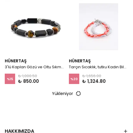
HÜNERTAŞ
HÜNERTAŞ
3'lü Kaplan Gözü ve Oltu Sıkma Bileklik
Tarçın Sıcaklık, tutku Kadın Bileklik
₺ 1,000.50
₺ 1,656.00
%
15
%
20
₺ 850.00
₺ 1,324.80
Yükleniyor
HAKKIMIZDA