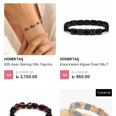
HÜNERTAŞ
HÜNERTAŞ
925 Ayar Gümüş Oltu Taşı Kadın Bileklik - Noble
Kare Kesim Kişiye Özel Oltu Taşı Bileklik
₺ 2,800.00
₺ 1,000.00
%
4
%
5
₺ 2,700.00
₺ 950.00
Tükendi