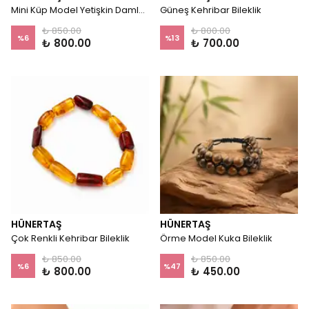
Mini Küp Model Yetişkin Damla Kehribar Bileklik
Güneş Kehribar Bileklik
₺ 850.00
₺ 800.00
%
6
%
13
₺ 800.00
₺ 700.00
HÜNERTAŞ
HÜNERTAŞ
Çok Renkli Kehribar Bileklik
Örme Model Kuka Bileklik
₺ 850.00
₺ 850.00
%
6
%
47
₺ 800.00
₺ 450.00