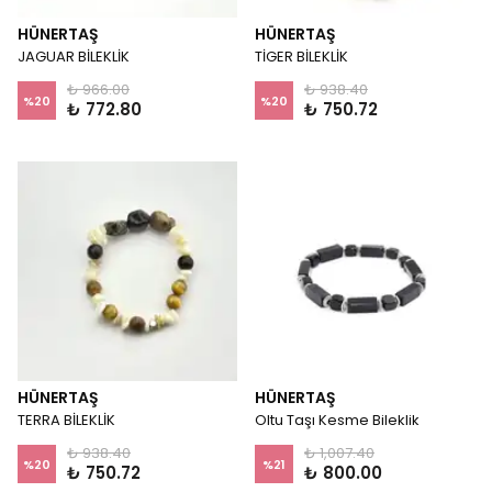
HÜNERTAŞ
HÜNERTAŞ
JAGUAR BİLEKLİK
TİGER BİLEKLİK
₺ 966.00
₺ 938.40
%
20
%
20
₺ 772.80
₺ 750.72
HÜNERTAŞ
HÜNERTAŞ
TERRA BİLEKLİK
Oltu Taşı Kesme Bileklik
₺ 938.40
₺ 1,007.40
%
20
%
21
₺ 750.72
₺ 800.00