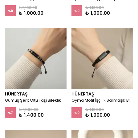
₺ 1,100.00
₺ 1,100.00
%
9
%
9
₺ 1,000.00
₺ 1,000.00
HÜNERTAŞ
HÜNERTAŞ
Gümüş Şerit Oltu Taşı Bileklik
Oyma Motif İşçilik Sarmaşık Bileklik
₺ 1,500.00
₺ 1,100.00
%
7
%
9
₺ 1,400.00
₺ 1,000.00