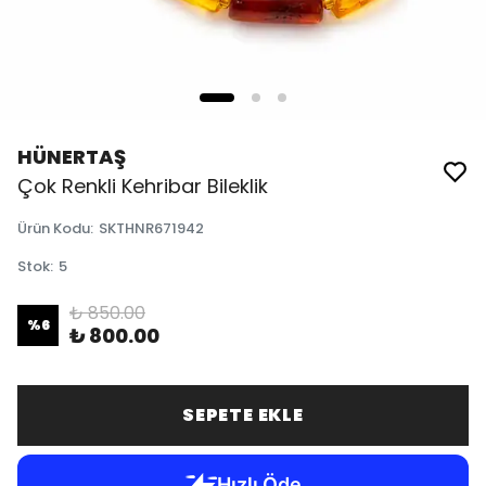
HÜNERTAŞ
Çok Renkli Kehribar Bileklik
Ürün Kodu
:
SKTHNR671942
Stok
:
5
₺ 850.00
%
6
₺ 800.00
SEPETE EKLE