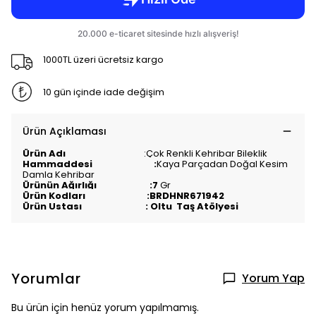
1000TL üzeri ücretsiz kargo
10 gün içinde iade değişim
Ürün Açıklaması
Ürün Adı
:
Çok Renkli Kehribar Bileklik
Hammaddesi :
Kaya Parçadan Doğal Kesim
Damla Kehribar
Ürünün Ağırlığı :7
Gr
Ürün Kodları :BRDHNR671942
Ürün Ustası : Oltu Taş Atölyesi
Yorumlar
Yorum Yap
Bu ürün için henüz yorum yapılmamış.