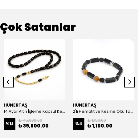
Çok Satanlar
HÜNERTAŞ
HÜNERTAŞ
14 Ayar Altın İşleme Kapsül Kesim Oltu Taşı Tespih
2'li Hematit ve Kesme Oltu Taşı Bileklik
₺ 45,000.00
₺ 1,150.00
%
12
%
4
₺ 39,800.00
₺ 1,100.00