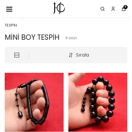
0
TESPİH
MİNİ BOY TESPİH
6
ürün
Sırala