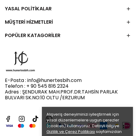
YASAL POLİTİKALAR
MÜŞTERİ HİZMETLERİ
POPÜLER KATAGORİLER
E-Posta :
info@hunertesbih.com
Telefon : + 90 545 816 2324
Adres : ŞENDURAK MAH.PROF.DR.TAHSİN PARLAK
BULVARI SK.NO:10 OLTU /ERZURUM
Alışveriş deneyiminizi iyileştirmek için
yasal düzenlemelere uygun çerezler
(cookies) kullanıyoruz. Detaylı bilgiye
Gizlilik ve Çerez Politikası
sayfamızdan