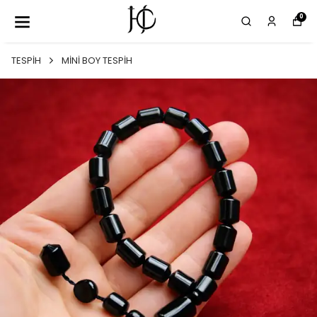
0
TESPİH
MİNİ BOY TESPİH