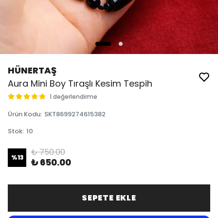
HÜNERTAŞ
Aura Mini Boy Tıraşlı Kesim Tespih
1 değerlendirme
Ürün Kodu
:
SKT8699274615382
Stok
:
10
₺ 750.00
%
13
₺ 650.00
SEPETE EKLE