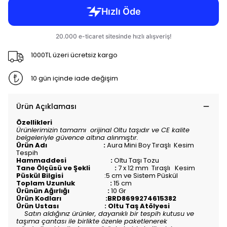
1000TL üzeri ücretsiz kargo
10 gün içinde iade değişim
Ürün Açıklaması
Özellikleri
Ürünlerimizin tamamı orijinal Oltu taşıdır ve CE kalite
belgeleriyle güvence altına alınmıştır.
Ürün Adı :
Aura Mini Boy Tıraşlı Kesim
Tespih
Hammaddesi :
Oltu Taşı Tozu
Tane Ölçüsü ve Şekli :
7 x 12 mm Tıraşlı
Kesim
Püskül Bilgisi
:5 cm ve Sistem Püskül
Toplam Uzunluk :
15
c
m
Ürünün Ağırlığı :
10 Gr
Ürün Kodları :BRD8699274615382
Ürün Ustası : Oltu Taş Atölyesi
Satın aldığınız ürünler, dayanıklı bir tespih kutusu ve
taşıma çantası ile birlikte özenle paketlenerek