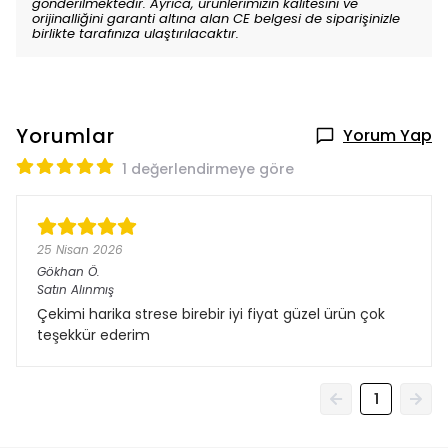
gönderilmektedir. Ayrıca, ürünlerimizin kalitesini ve
orijinalliğini garanti altına alan CE belgesi de siparişinizle
birlikte tarafınıza ulaştırılacaktır.
Yorumlar
Yorum Yap
1 değerlendirmeye göre
25 Nisan 2026
Gökhan
Ö.
Satın Alınmış
Çekimi harika strese birebir iyi fiyat güzel ürün çok
teşekkür ederim
1