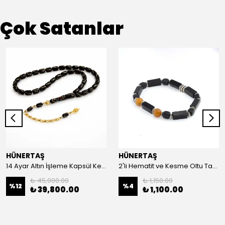
Çok Satanlar
HÜNERTAŞ
HÜNERTAŞ
14 Ayar Altın İşleme Kapsül Kesim Oltu Taşı Tespih
2'li Hematit ve Kesme Oltu Taşı Bileklik
₺ 45,000.00
₺ 1,150.00
%
12
%
4
₺ 39,800.00
₺ 1,100.00