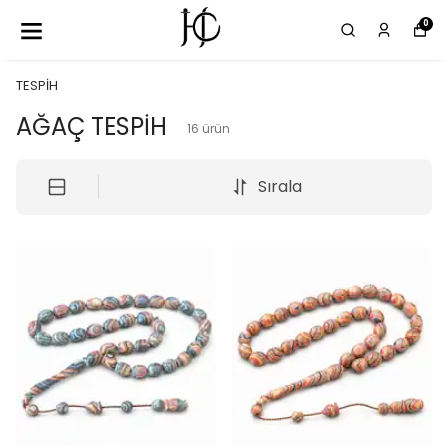
0
TESPİH
AĞAÇ TESPİH
16
ürün
Sırala