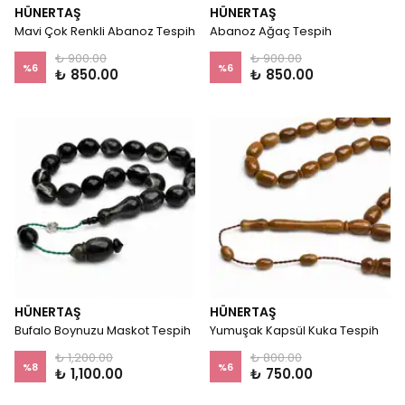
HÜNERTAŞ
HÜNERTAŞ
Mavi Çok Renkli Abanoz Tespih
Abanoz Ağaç Tespih
₺ 900.00
₺ 900.00
%
6
%
6
₺ 850.00
₺ 850.00
HÜNERTAŞ
HÜNERTAŞ
Bufalo Boynuzu Maskot Tespih
Yumuşak Kapsül Kuka Tespih
₺ 1,200.00
₺ 800.00
%
8
%
6
₺ 1,100.00
₺ 750.00