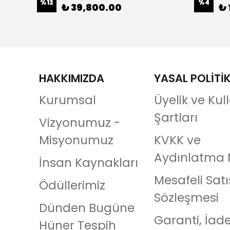
%
12
%
4
₺ 39,800.00
₺ 
HAKKIMIZDA
YASAL POLİTİ
Kurumsal
Üyelik ve Ku
Şartları
Vizyonumuz -
Misyonumuz
KVKK ve
Aydınlatma 
İnsan Kaynakları
Mesafeli Satı
Ödüllerimiz
Sözleşmesi
Dünden Bugüne
Garanti, İad
Hüner Tespih