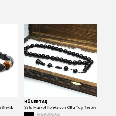
HÜNERTAŞ
HÜNE
Bileklik
33'lü Maskot Koleksiyon Oltu Taşı Tespih
5'li Ka
₺ 29,000.00