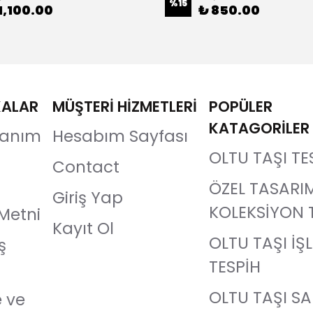
%
15
1,100.00
₺ 850.00
KALAR
MÜŞTERİ HİZMETLERİ
POPÜLER
KATAGORİLER
llanım
Hesabım Sayfası
OLTU TAŞI TE
Contact
ÖZEL TASARI
Giriş Yap
KOLEKSİYON 
Metni
Kayıt Ol
OLTU TAŞI İŞ
ş
TESPİH
OLTU TAŞI S
e ve