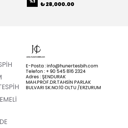
%
3
%
20
₺ 28,000.00
SPİH
E-Posta :
info@hunertesbih.com
Telefon : + 90 545 816 2324
M
Adres : ŞENDURAK
MAH.PROF.DR.TAHSİN PARLAK
TESPİH
BULVARI SK.NO:10 OLTU /ERZURUM
LEMELİ
ADE