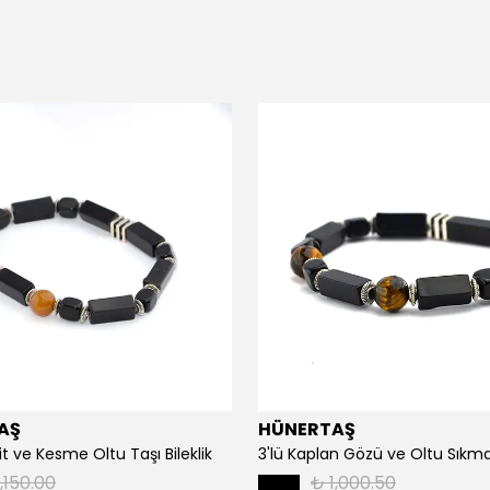
AŞ
HÜNERTAŞ
it ve Kesme Oltu Taşı Bileklik
3'lü Kaplan Gözü ve Oltu Sıkma 
,150.00
₺ 1,000.50