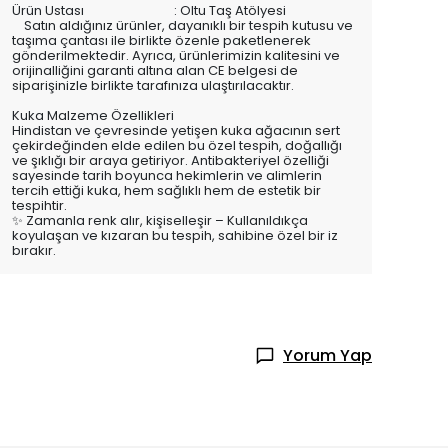
Ürün Ustası : Oltu Taş Atölyesi
Satın aldığınız ürünler, dayanıklı bir tespih kutusu ve
taşıma çantası ile birlikte özenle paketlenerek
gönderilmektedir. Ayrıca, ürünlerimizin kalitesini ve
orijinalliğini garanti altına alan CE belgesi de
siparişinizle birlikte tarafınıza ulaştırılacaktır.
Kuka Malzeme Özellikleri
Hindistan ve çevresinde yetişen kuka ağacının sert
çekirdeğinden elde edilen bu özel tespih, doğallığı
ve şıklığı bir araya getiriyor. Antibakteriyel özelliği
sayesinde tarih boyunca hekimlerin ve alimlerin
tercih ettiği kuka, hem sağlıklı hem de estetik bir
tespihtir.
✨
Zamanla renk alır, kişiselleşir
– Kullanıldıkça
koyulaşan ve kızaran bu tespih, sahibine özel bir iz
bırakır.
Yorum Yap