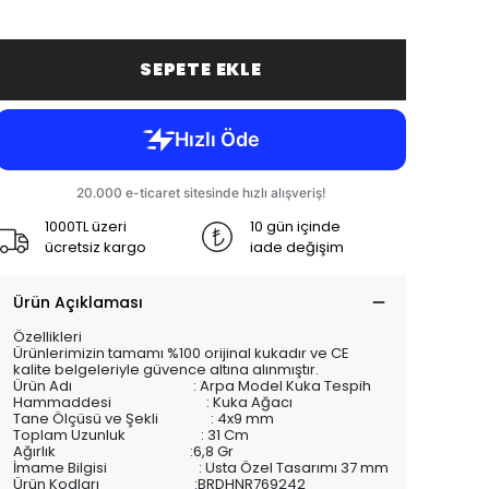
SEPETE EKLE
1000TL üzeri
10 gün içinde
ücretsiz kargo
iade değişim
Ürün Açıklaması
Özellikleri
Ürünlerimizin tamamı %100 orijinal kukadır ve CE
kalite belgeleriyle güvence altına alınmıştır.
Ürün Adı : Arpa Model Kuka Tespih
Hammaddesi : Kuka Ağacı
Tane Ölçüsü ve Şekli : 4x9 mm
Toplam Uzunluk : 31 Cm
Ağırlık :6,8 Gr
İmame Bilgisi : Usta Özel Tasarımı 37 mm
Ürün Kodları :BRDHNR769242