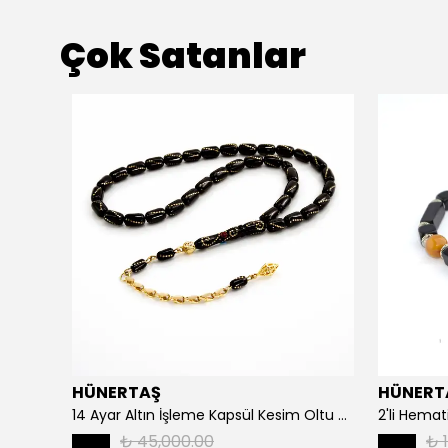
Çok Satanlar
HÜNERTAŞ
HÜNERT
925 Ayar Gümüş Erkek Yüzük- Türk Bayrağı
14 Ayar Altın İşleme Kapsül Kesim Oltu Taşı Tespih
2'li Hemat
₺ 45,000.00
₺ 1