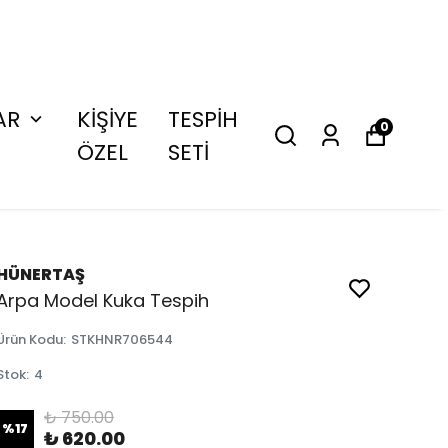
AR
KİŞİYE
TESPİH
0
ÖZEL
SETİ
HÜNERTAŞ
Arpa Model Kuka Tespih
Ürün Kodu
:
STKHNR706544
Stok
:
4
₺ 750.00
%
17
₺ 620.00