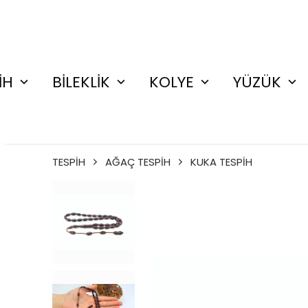
İH
BİLEKLİK
KOLYE
YÜZÜK
TESPİH
AĞAÇ TESPİH
KUKA TESPİH