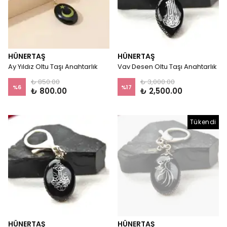
HÜNERTAŞ
HÜNERTAŞ
Ay Yıldız Oltu Taşı Anahtarlık
Vav Desen Oltu Taşı Anahtarlık
₺ 850.00
₺ 3,000.00
%
6
%
17
₺ 800.00
₺ 2,500.00
Tükendi
HÜNERTAŞ
HÜNERTAŞ