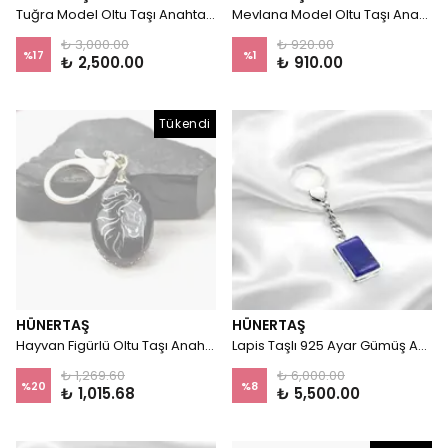
Tuğra Model Oltu Taşı Anahtarlık
Mevlana Model Oltu Taşı Anahtarlık
₺ 3,000.00
₺ 920.00
%
17
%
1
₺ 2,500.00
₺ 910.00
Tükendi
HÜNERTAŞ
HÜNERTAŞ
Hayvan Figürlü Oltu Taşı Anahtarlık
Lapis Taşlı 925 Ayar Gümüş Anahtarlık
₺ 1,269.60
₺ 6,000.00
%
20
%
8
₺ 1,015.68
₺ 5,500.00