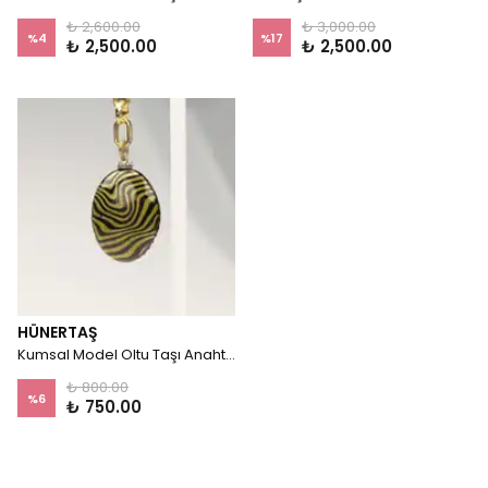
₺ 2,600.00
₺ 3,000.00
%
4
%
17
₺ 2,500.00
₺ 2,500.00
HÜNERTAŞ
Kumsal Model Oltu Taşı Anahtarlık
₺ 800.00
%
6
₺ 750.00