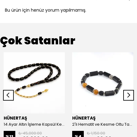
Bu ürün için henüz yorum yapılmamış.
Çok Satanlar
HÜNERTAŞ
HÜNERTAŞ
14 Ayar Altın İşleme Kapsül Kesim Oltu Taşı Tespih
2'li Hematit ve Kesme Oltu Taşı Bileklik
₺ 45,000.00
₺ 1,150.00
%
12
%
4