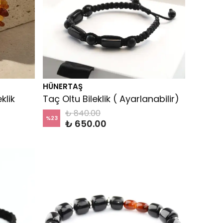
HÜNERTAŞ
klik
Taç Oltu Bileklik ( Ayarlanabilir)
₺ 840.00
%
23
₺ 650.00