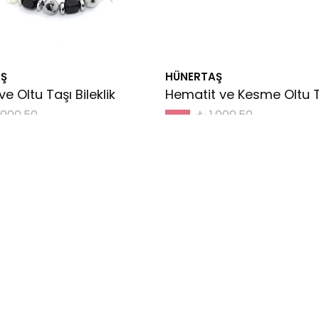
Ş
HÜNERTAŞ
ve Oltu Taşı Bileklik
,000.50
₺ 1,000.50
%
20
800.00
₺ 800.00