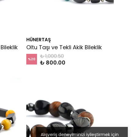
HÜNERTAŞ
ileklik
Oltu Taşı ve Tekli Akik Bileklik
₺ 1,000.50
%
20
₺ 800.00
Alışveriş deneyiminizi iyileştirmek için