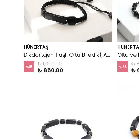
HÜNERTAŞ
HÜNERTA
Dikdörtgen Taşlı Oltu Bileklik( Ayarlanabilir)
₺ 1,000.00
₺ 
%
15
%
23
₺ 850.00
₺ 