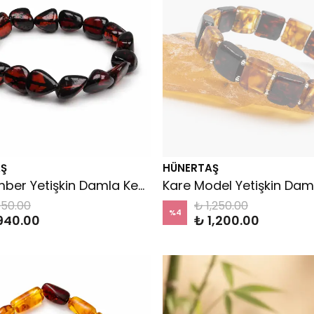
Ş
HÜNERTAŞ
Koyu Amber Yetişkin Damla Kehribar Bileklik
950.00
₺ 1,250.00
%
4
940.00
₺ 1,200.00