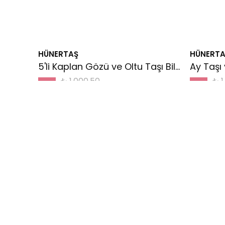
HÜNERTAŞ
HÜNERTA
5'li Kaplan Gözü ve Oltu Taşı Bileklik
Ay Taşı 
₺ 1,000.50
₺ 1
%
20
%
20
₺ 800.00
₺ 