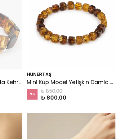
HÜNERTAŞ
Kare Model Yetişkin Damla Kehribar Bileklik
Mini Küp Model Yetişkin Damla Kehribar Bileklik
₺ 850.00
%
6
₺ 800.00