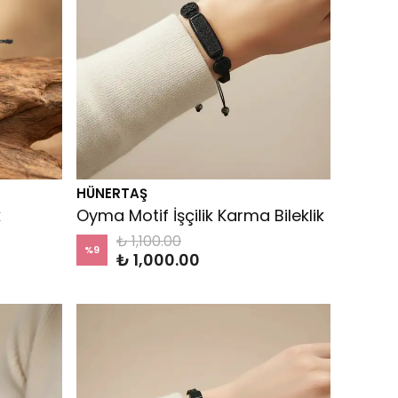
HÜNERTAŞ
k
Oyma Motif İşçilik Karma Bileklik
₺ 1,100.00
%
9
₺ 1,000.00