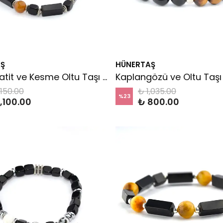
Ş
HÜNERTAŞ
2'li Hematit ve Kesme Oltu Taşı Bileklik
Kaplangözü ve Oltu Taşı B
,150.00
₺ 1,035.00
%
23
1,100.00
₺ 800.00