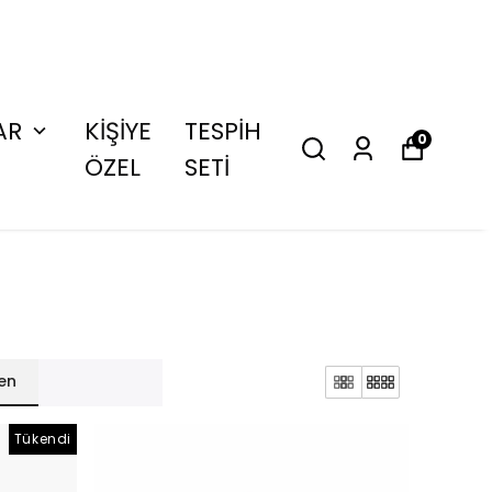
AR
KİŞİYE
TESPİH
0
ÖZEL
SETİ
en
Tükendi