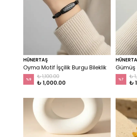
HÜNERTAŞ
HÜNERTA
Oyma Motif İşçilik Burgu Bileklik
Gümüş Şe
₺ 1,100.00
₺ 1
%
9
%
7
₺ 1,000.00
₺ 