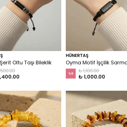
Ş
HÜNERTAŞ
rit Oltu Taşı Bileklik
,500.00
₺ 1,100.00
%
9
1,400.00
₺ 1,000.00