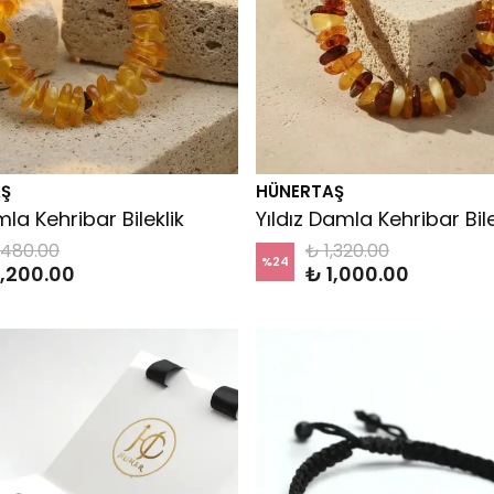
Ş
HÜNERTAŞ
la Kehribar Bileklik
Yıldız Damla Kehribar Bile
,480.00
₺ 1,320.00
%
24
1,200.00
₺ 1,000.00