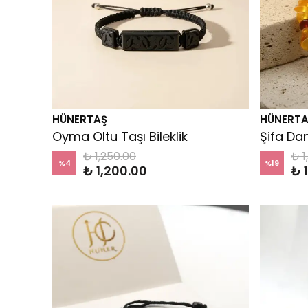
HÜNERTAŞ
HÜNERTA
Oyma Oltu Taşı Bileklik
Şifa Dam
₺ 1,250.00
₺ 1
%
4
%
19
₺ 1,200.00
₺ 