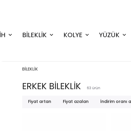
İH
BİLEKLİK
KOLYE
YÜZÜK
BİLEKLİK
ERKEK BİLEKLİK
63
ürün
Fiyat artan
Fiyat azalan
İndirim oranı 