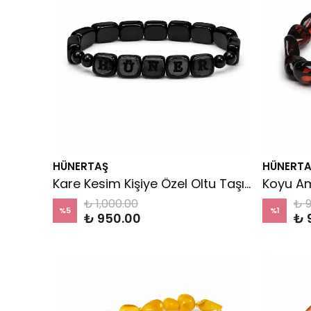
HÜNERTAŞ
HÜNERTA
Kare Kesim Kişiye Özel Oltu Taşı Bileklik
₺ 1,000.00
₺ 
%
5
%
1
₺ 950.00
₺ 