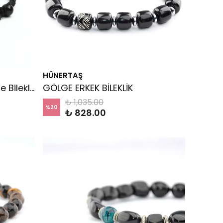
HÜNERTAŞ
Kişiye Özel Oltu Taşı Örme Bileklik
GÖLGE ERKEK BİLEKLİK
₺ 1,035.00
%
20
₺ 828.00