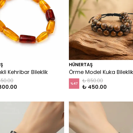
Ş
HÜNERTAŞ
li Kehribar Bileklik
Örme Model Kuka Bilekli
850.00
₺ 850.00
%
47
800.00
₺ 450.00