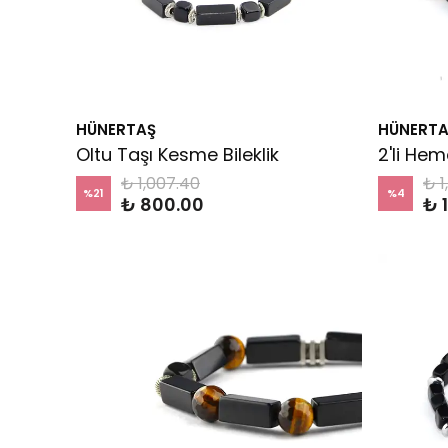
HÜNERTAŞ
HÜNERTA
Oltu Taşı Kesme Bileklik
₺ 1,007.40
₺ 1
%
21
%
4
₺ 800.00
₺ 