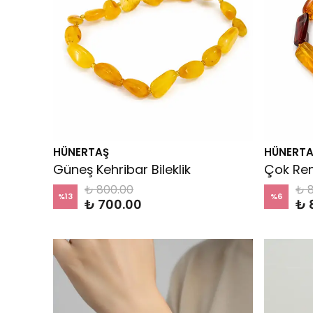
HÜNERTAŞ
HÜNERTA
Güneş Kehribar Bileklik
Çok Renk
₺ 800.00
₺ 
%
13
%
6
₺ 700.00
₺ 