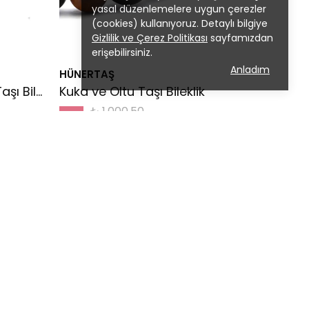
yasal düzenlemelere uygun çerezler
(cookies) kullanıyoruz. Detaylı bilgiye
Gizlilik ve Çerez Politikası
sayfamızdan
erişebilirsiniz.
Anladım
HÜNERTAŞ
Hematit ve Kesme Oltu Taşı Bileklik
Kuka ve Oltu Taşı Bileklik
₺ 1,000.50
%
20
₺ 800.00