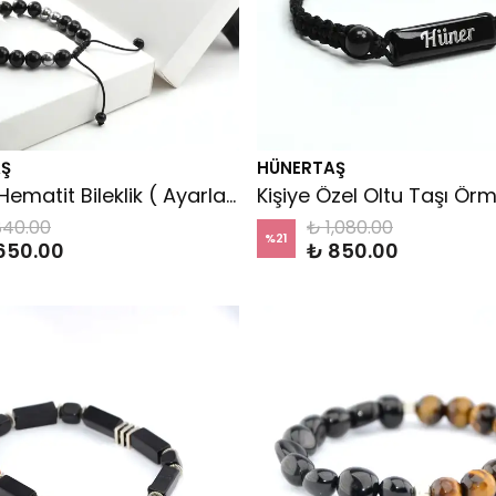
Ş
HÜNERTAŞ
Oltu ve Hematit Bileklik ( Ayarlanabilir)
840.00
₺ 1,080.00
%
21
650.00
₺ 850.00