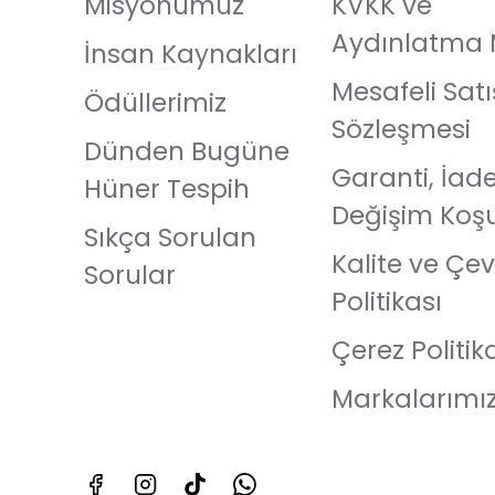
Misyonumuz
KVKK ve
Aydınlatma 
İnsan Kaynakları
Mesafeli Satı
Ödüllerimiz
Sözleşmesi
Dünden Bugüne
Garanti, İad
Hüner Tespih
Değişim Koşu
Sıkça Sorulan
Kalite ve Çev
Sorular
Politikası
Çerez Politik
Markalarımı