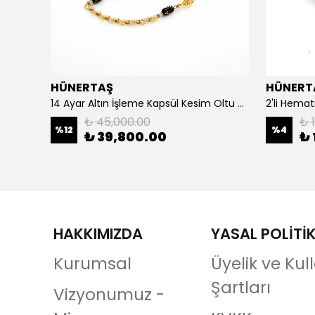
HÜNERTAŞ
HÜNERT
925 Ayar Gümüş Erkek Yüzük- Türk Bayrağı
14 Ayar Altın İşleme Kapsül Kesim Oltu Taşı Tespih
2'li Hemat
₺ 45,000.00
₺ 1
%
12
%
4
₺ 39,800.00
₺ 
HAKKIMIZDA
YASAL POLİTİ
Kurumsal
Üyelik ve Ku
Şartları
Vizyonumuz -