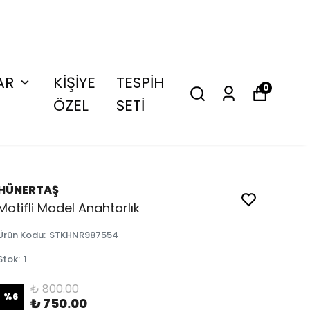
AR
KİŞİYE
TESPİH
0
ÖZEL
SETİ
HÜNERTAŞ
Motifli Model Anahtarlık
Ürün Kodu
:
STKHNR987554
Stok
:
1
₺ 800.00
%
6
₺ 750.00