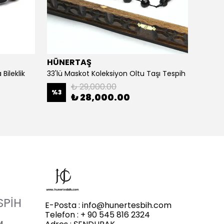
HÜNERTAŞ
HÜNE
Bileklik
33'lü Maskot Koleksiyon Oltu Taşı Tespih
5'li Ka
₺ 29,000.00
%
3
%
20
₺ 28,000.00
SPİH
E-Posta :
info@hunertesbih.com
Telefon : + 90 545 816 2324