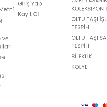
ÖZEL TASARI
Giriş Yap
KOLEKSİYON 
Metni
Kayıt Ol
OLTU TAŞI İŞ
ş
TESPİH
OLTU TAŞI S
e ve
TESPİH
lları
BİLEKLİK
re
KOLYE
ası
z