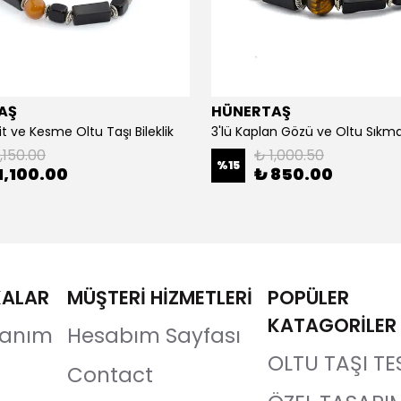
AŞ
HÜNERTAŞ
it ve Kesme Oltu Taşı Bileklik
3'lü Kaplan Gözü ve Oltu Sıkma 
,150.00
₺ 1,000.50
%
15
1,100.00
₺ 850.00
KALAR
MÜŞTERİ HİZMETLERİ
POPÜLER
KATAGORİLER
llanım
Hesabım Sayfası
OLTU TAŞI TE
Contact