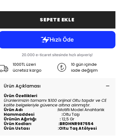
SEPETE EKLE
1000TL üzeri
10 gün içinde
ücretsiz kargo
iade değişim
Ürün Açıklaması
Ürün Özellikleri
Ürünlerimizin tamamı %100 orijinal Oltu taşıdır ve CE
kalite belgeleriyle güvence altına alınmıştır.
Ürün Adı :
Motifli Model Anahtarlık
Hammaddesi :
Oltu Taşı
Ürünün Ağırlığı :
12,5 Gr
Ürün Kodları :BRDHNR987554
Ürün Ustası :Oltu Taş Atölyesi