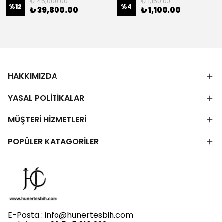
₺ 45,000.00
₺ 1,150.00
%
12
%
4
₺ 39,800.00
₺ 1,100.00
HAKKIMIZDA
YASAL POLİTİKALAR
MÜŞTERİ HİZMETLERİ
POPÜLER KATAGORİLER
E-Posta :
info@hunertesbih.com