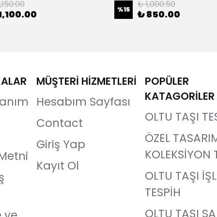
,150.00
₺ 1,000.50
%
15
1,100.00
₺ 850.00
KALAR
MÜŞTERİ HİZMETLERİ
POPÜLER
KATAGORİLER
llanım
Hesabım Sayfası
OLTU TAŞI TE
Contact
ÖZEL TASARI
Giriş Yap
KOLEKSİYON 
Metni
Kayıt Ol
OLTU TAŞI İŞ
ş
TESPİH
OLTU TAŞI S
e ve