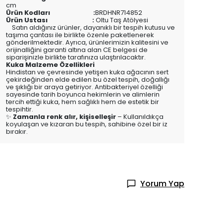
cm
Ürün Kodları :
BRDHNR714852
Ürün Ustası :
Oltu Taş Atölyesi
Satın aldığınız ürünler, dayanıklı bir tespih kutusu ve
taşıma çantası ile birlikte özenle paketlenerek
gönderilmektedir. Ayrıca, ürünlerimizin kalitesini ve
orijinalliğini garanti altına alan CE belgesi de
siparişinizle birlikte tarafınıza ulaştırılacaktır.
Kuka Malzeme Özellikleri
Hindistan ve çevresinde yetişen kuka ağacının sert
çekirdeğinden elde edilen bu özel tespih, doğallığı
ve şıklığı bir araya getiriyor. Antibakteriyel özelliği
sayesinde tarih boyunca hekimlerin ve alimlerin
tercih ettiği kuka, hem sağlıklı hem de estetik bir
tespihtir.
✨
Zamanla renk alır, kişiselleşir
– Kullanıldıkça
koyulaşan ve kızaran bu tespih, sahibine özel bir iz
bırakır.
Yorum Yap