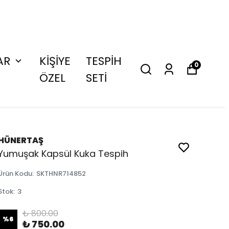
AR
KİŞİYE
TESPİH
0
ÖZEL
SETİ
HÜNERTAŞ
Yumuşak Kapsül Kuka Tespih
Ürün Kodu
:
SKTHNR714852
Stok
:
3
₺ 800.00
%
6
₺ 750.00