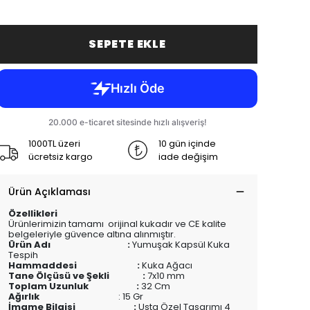
SEPETE EKLE
1000TL üzeri
10 gün içinde
ücretsiz kargo
iade değişim
Ürün Açıklaması
Özellikleri
Ürünlerimizin tamamı orijinal kukadır ve CE kalite
belgeleriyle güvence altına alınmıştır.
Ürün Adı :
Yumuşak Kapsül Kuka
Tespih
Hammaddesi :
Kuka Ağacı
Tane Ölçüsü ve Şekli :
7x10 mm
Toplam Uzunluk :
32 Cm
Ağırlık
: 15 Gr
İmame Bilgisi :
Usta Özel Tasarımı 4