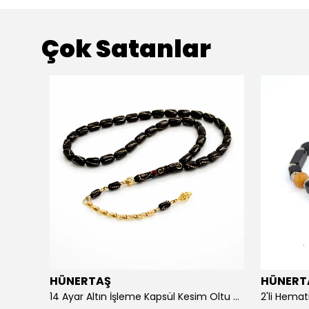
Çok Satanlar
HÜNERTAŞ
HÜNERT
925 Ayar Gümüş Erkek Yüzük- Türk Bayrağı
14 Ayar Altın İşleme Kapsül Kesim Oltu Taşı Tespih
2'li Hemat