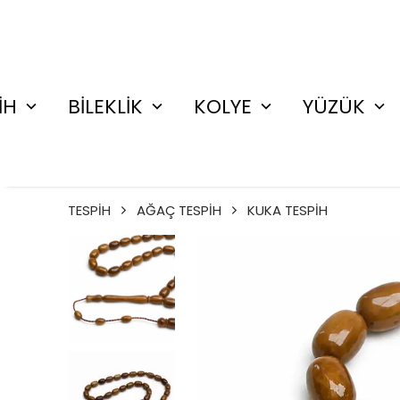
İH
BİLEKLİK
KOLYE
YÜZÜK
TESPİH
AĞAÇ TESPİH
KUKA TESPİH