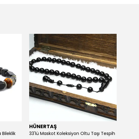
HÜNERTAŞ
HÜNE
Bileklik
33'lü Maskot Koleksiyon Oltu Taşı Tespih
5'li Ka