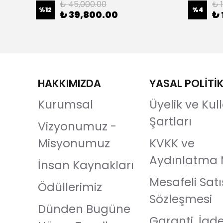
₺ 45,000.00
₺ 1
%
12
%
4
₺ 39,800.00
₺ 
HAKKIMIZDA
YASAL POLİTİ
Kurumsal
Üyelik ve Ku
Şartları
Vizyonumuz -
Misyonumuz
KVKK ve
Aydınlatma 
İnsan Kaynakları
Mesafeli Satı
Ödüllerimiz
Sözleşmesi
Dünden Bugüne
Garanti, İad