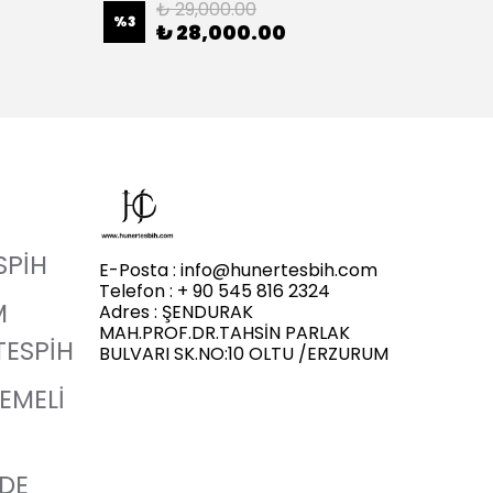
₺ 29,000.00
%
3
%
20
₺ 28,000.00
SPİH
E-Posta :
info@hunertesbih.com
Telefon : + 90 545 816 2324
M
Adres : ŞENDURAK
MAH.PROF.DR.TAHSİN PARLAK
TESPİH
BULVARI SK.NO:10 OLTU /ERZURUM
LEMELİ
ADE