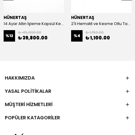
HÜNERTAŞ
HÜNERTAŞ
14 Ayar Altın İşleme Kapsül Kesim Oltu Taşı Tespih
2'li Hematit ve Kesme Oltu Taşı Bileklik
₺ 45,000.00
₺ 1,150.00
%
12
%
4
₺ 39,800.00
₺ 1,100.00
HAKKIMIZDA
YASAL POLİTİKALAR
MÜŞTERİ HİZMETLERİ
POPÜLER KATAGORİLER