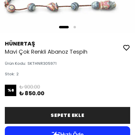
HÜNERTAŞ
Mavi Çok Renkli Abanoz Tespih
Ürün Kodu
:
SKTHNR305971
Stok
:
2
₺ 900.00
%
6
₺ 850.00
SEPETE EKLE