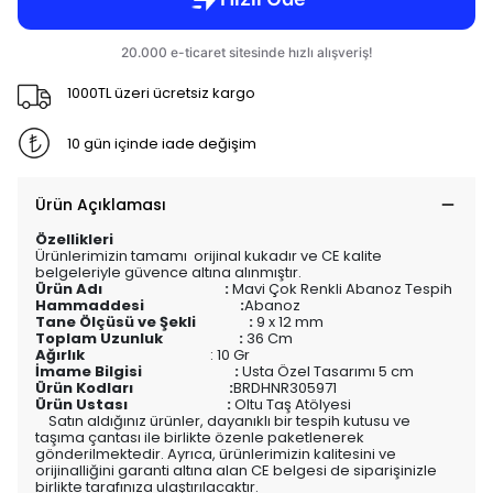
1000TL üzeri ücretsiz kargo
10 gün içinde iade değişim
Ürün Açıklaması
Özellikleri
Ürünlerimizin tamamı orijinal kukadır ve CE kalite
belgeleriyle güvence altına alınmıştır.
Ürün Adı :
Mavi Çok Renkli Abanoz Tespih
Hammaddesi :
Abanoz
Tane Ölçüsü ve Şekli :
9 x 12 mm
Toplam Uzunluk :
36 Cm
Ağırlık
: 10 Gr
İmame Bilgisi :
Usta Özel Tasarımı 5 cm
Ürün Kodları :
BRDHNR305971
Ürün Ustası :
Oltu Taş Atölyesi
Satın aldığınız ürünler, dayanıklı bir tespih kutusu ve
taşıma çantası ile birlikte özenle paketlenerek
gönderilmektedir. Ayrıca, ürünlerimizin kalitesini ve
orijinalliğini garanti altına alan CE belgesi de siparişinizle
birlikte tarafınıza ulaştırılacaktır.