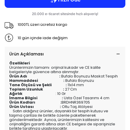
1000TL üzeri ücretsiz kargo
10 gün içinde iade değişim
Ürün Açıklaması
Özellikleri
Ürünlerimizin tamamı orijinal kukadır ve CE kalite
belgeleriyle güvence altına alınmıştır.
Ürün Adı :
Bufalo Boynuzu Maskot Tespih
Hammaddesi :
Bufalo Boynuzu
Tane Ölçüsü ve Şekli :
11x14 mm
Toplam Uzunluk :
27 Cm
Ağırlık
: 10 Gr
İmame Bilgisi :
Usta Özel Tasarımı 4 cm
Ürün Kodları :
BRDHNR369705
Ürün Ustası :
Oltu Taş Atölyesi
Satın aldığınız ürünler, dayanıklı bir tespih kutusu ve
taşıma çantası ile birlikte özenle paketlenerek
gönderilmektedir. Ayrıca, ürünlerimizin kalitesini ve
orijinalliğini garanti altına alan CE belgesi de siparişinizle
birlikte tarafınıza ulaştırılacaktır.