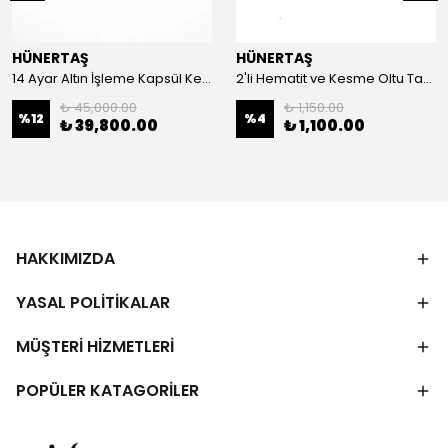
HÜNERTAŞ
HÜNERTAŞ
14 Ayar Altın İşleme Kapsül Kesim Oltu Taşı Tespih
2'li Hematit ve Kesme Oltu Taşı Bileklik
₺ 45,000.00
₺ 1,150.00
%
12
%
4
₺ 39,800.00
₺ 1,100.00
HAKKIMIZDA
YASAL POLİTİKALAR
MÜŞTERİ HİZMETLERİ
POPÜLER KATAGORİLER