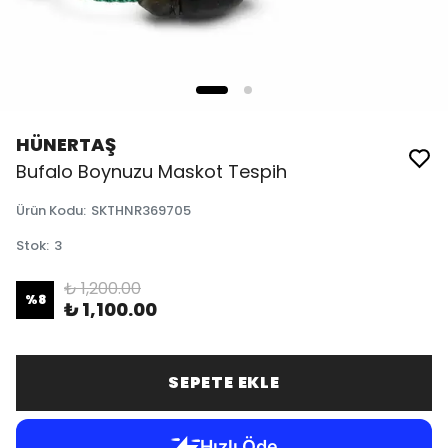
HÜNERTAŞ
Bufalo Boynuzu Maskot Tespih
Ürün Kodu
:
SKTHNR369705
Stok
:
3
₺ 1,200.00
%
8
₺ 1,100.00
SEPETE EKLE