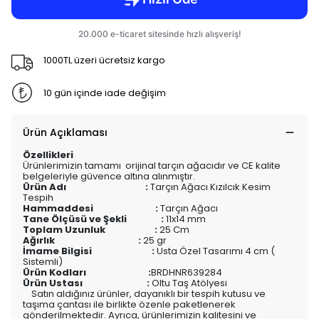
1000TL üzeri ücretsiz kargo
10 gün içinde iade değişim
Ürün Açıklaması
Özellikleri
Ürünlerimizin tamamı orijinal tarçın ağacıdır ve CE kalite
belgeleriyle güvence altına alınmıştır.
Ürün Adı :
Tarçın Ağacı Kızılcık Kesim
Tespih
Hammaddesi :
Tarçın Ağacı
Tane Ölçüsü ve Şekli :
11x14 mm
Toplam Uzunluk :
25 Cm
Ağırlık :
25 gr
İmame Bilgisi :
Usta Özel Tasarımı 4 cm (
Sistemli)
Ürün Kodları :
BRDHNR639284
Ürün Ustası :
Oltu Taş Atölyesi
Satın aldığınız ürünler, dayanıklı bir tespih kutusu ve
taşıma çantası ile birlikte özenle paketlenerek
gönderilmektedir. Ayrıca, ürünlerimizin kalitesini ve