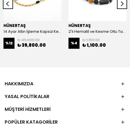
HÜNERTAŞ
HÜNERTAŞ
14 Ayar Altın İşleme Kapsül Kesim Oltu Taşı Tespih
2'li Hematit ve Kesme Oltu Taşı Bileklik
₺ 45,000.00
₺ 1,150.00
%
12
%
4
₺ 39,800.00
₺ 1,100.00
HAKKIMIZDA
YASAL POLİTİKALAR
MÜŞTERİ HİZMETLERİ
POPÜLER KATAGORİLER