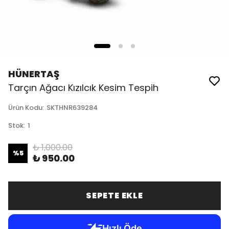
HÜNERTAŞ
Tarçın Ağacı Kızılcık Kesim Tespih
Ürün Kodu
:
SKTHNR639284
Stok
:
1
₺ 1,000.00
%
5
₺ 950.00
SEPETE EKLE