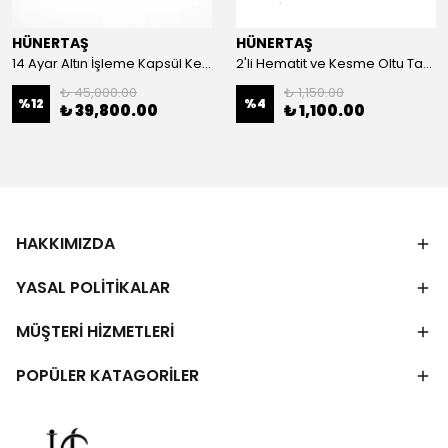
HÜNERTAŞ
HÜNERTAŞ
14 Ayar Altın İşleme Kapsül Kesim Oltu Taşı Tespih
2'li Hematit ve Kesme Oltu Taşı Bileklik
₺ 45,000.00
₺ 1,150.00
%
12
%
4
₺ 39,800.00
₺ 1,100.00
HAKKIMIZDA
YASAL POLİTİKALAR
MÜŞTERİ HİZMETLERİ
POPÜLER KATAGORİLER