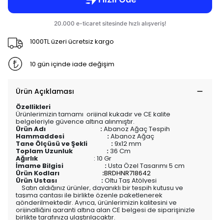
1000TL üzeri ücretsiz kargo
10 gün içinde iade değişim
Ürün Açıklaması
Özellikleri
Ürünlerimizin tamamı orijinal kukadır ve CE kalite
belgeleriyle güvence altına alınmıştır.
Ürün Adı :
Abanoz Ağaç Tespih
Hammaddesi :
Abanoz Ağaç
Tane Ölçüsü ve Şekli :
9x12 mm
Toplam Uzunluk :
36 Cm
Ağırlık
: 10 Gr
İmame Bilgisi :
Usta Özel Tasarımı 5 cm
Ürün Kodları :
BRDHNR718642
Ürün Ustası :
Oltu Taş Atölyesi
Satın aldığınız ürünler, dayanıklı bir tespih kutusu ve
taşıma çantası ile birlikte özenle paketlenerek
gönderilmektedir. Ayrıca, ürünlerimizin kalitesini ve
orijinalliğini garanti altına alan CE belgesi de siparişinizle
birlikte tarafınıza ulaştırılacaktır.