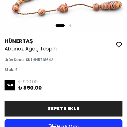
HÜNERTAŞ
Abanoz Ağaç Tespih
Ürün Kodu
:
SKTHNR718642
Stok
:
5
₺ 900.00
%
6
₺ 850.00
SEPETE EKLE