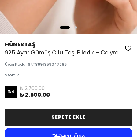
HÜNERTAŞ
925 Ayar Gümüş Oltu Taşı Bileklik – Calyra
Ürün Kodu
:
SKT8691359047286
Stok
:
2
₺ 2,700.00
%
4
₺ 2,600.00
SEPETE EKLE