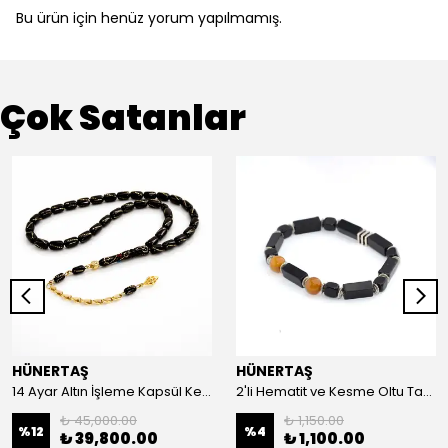
Bu ürün için henüz yorum yapılmamış.
Çok Satanlar
HÜNERTAŞ
HÜNERTAŞ
14 Ayar Altın İşleme Kapsül Kesim Oltu Taşı Tespih
2'li Hematit ve Kesme Oltu Taşı Bileklik
₺ 45,000.00
₺ 1,150.00
%
12
%
4
₺ 39,800.00
₺ 1,100.00