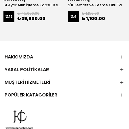
14 Ayar Altın İşleme Kapsül Kesim Oltu Taşı Tespih
2'li Hematit ve Kesme Oltu Taşı Bileklik
₺ 45,000.00
₺ 1,150.00
%
12
%
4
₺ 39,800.00
₺ 1,100.00
HAKKIMIZDA
YASAL POLİTİKALAR
MÜŞTERİ HİZMETLERİ
POPÜLER KATAGORİLER