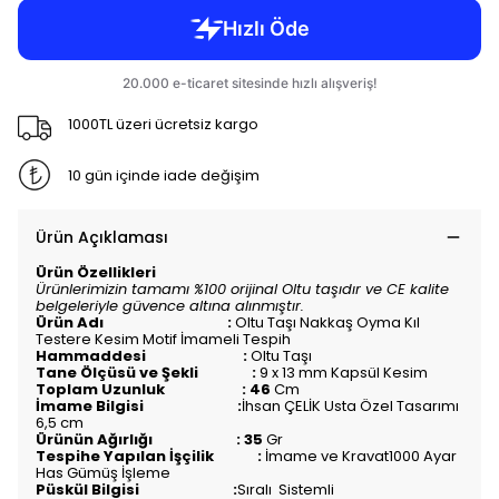
1000TL üzeri ücretsiz kargo
10 gün içinde iade değişim
Ürün Açıklaması
Ürün Özellikleri
Ürünlerimizin tamamı %100 orijinal Oltu taşıdır ve CE kalite
belgeleriyle güvence altına alınmıştır.
Ürün Adı :
Oltu Taşı Nakkaş Oyma Kıl
Testere Kesim Motif İmameli Tespih
Hammaddesi :
Oltu Taşı
Tane Ölçüsü ve Şekli :
9 x 13 mm Kapsül Kesim
Toplam Uzunluk : 46
Cm
İmame Bilgisi :
İhsan ÇELİK Usta Özel Tasarımı
6,5 cm
Ürünün Ağırlığı : 35
Gr
Tespihe Yapılan İşçilik :
İmame ve Kravat1000 Ayar
Has Gümüş İşleme
Püskül Bilgisi :
Sıralı
Sistemli