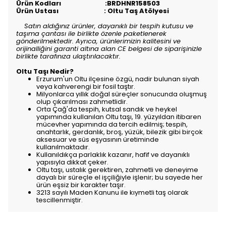
Ürün Kodları :BRDHNR158503
Ürün Ustası : Oltu Taş Atölyesi
Satın aldığınız ürünler, dayanıklı bir tespih kutusu ve
taşıma çantası ile birlikte özenle paketlenerek
gönderilmektedir. Ayrıca, ürünlerimizin kalitesini ve
orijinalliğini garanti altına alan CE belgesi de siparişinizle
birlikte tarafınıza ulaştırılacaktır.
Oltu Taşı Nedir?
Erzurum'un Oltu ilçesine özgü, nadir bulunan siyah
veya kahverengi bir fosil taştır.
Milyonlarca yıllık doğal süreçler sonucunda oluşmuş
olup çıkarılması zahmetlidir.
Orta Çağ'da tespih, kutsal sandık ve heykel
yapımında kullanılan Oltu taşı, 19. yüzyıldan itibaren
mücevher yapımında da tercih edilmiş; tespih,
anahtarlık, gerdanlık, broş, yüzük, bilezik gibi birçok
aksesuar ve süs eşyasının üretiminde
kullanılmaktadır.
Kullanıldıkça parlaklık kazanır, hafif ve dayanıklı
yapısıyla dikkat çeker.
Oltu taşı, ustalık gerektiren, zahmetli ve deneyime
dayalı bir süreçle el işçiliğiyle işlenir; bu sayede her
ürün eşsiz bir karakter taşır.
3213 sayılı Maden Kanunu ile kıymetli taş olarak
tescillenmiştir.