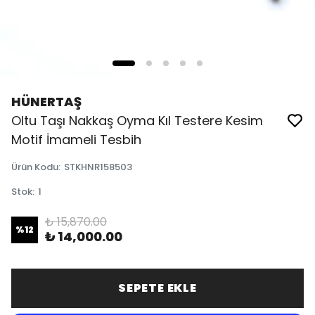
HÜNERTAŞ
Oltu Taşı Nakkaş Oyma Kıl Testere Kesim
Motif İmameli Tesbih
Ürün Kodu
:
STKHNR158503
Stok
:
1
₺ 15,870.00
%
12
₺ 14,000.00
SEPETE EKLE