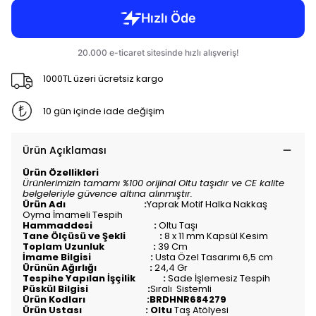
1000TL üzeri ücretsiz kargo
10 gün içinde iade değişim
Ürün Açıklaması
Ürün Özellikleri
Ürünlerimizin tamamı %100 orijinal Oltu taşıdır ve CE kalite
belgeleriyle güvence altına alınmıştır.
Ürün Adı :
Yaprak Motif Halka Nakkaş
Oyma İmameli Tespih
Hammaddesi :
Oltu Taşı
Tane Ölçüsü ve Şekli :
8 x 11 mm Kapsül Kesim
Toplam Uzunluk :
39
Cm
İmame Bilgisi :
Usta Özel Tasarımı 6,5 cm
Ürünün Ağırlığı :
24,4 Gr
Tespihe Yapılan İşçilik :
Sade İşlemesiz Tespih
Püskül Bilgisi :
Sıralı
Sistemli
Ürün Kodları :BRDHNR684279
Ürün Ustası : Oltu
Taş Atölyesi