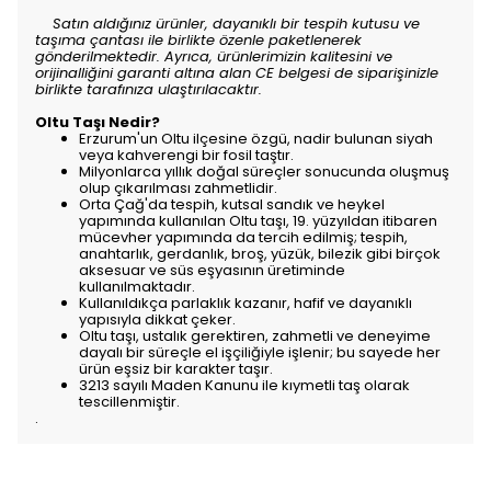
Satın aldığınız ürünler, dayanıklı bir tespih kutusu ve
taşıma çantası ile birlikte özenle paketlenerek
gönderilmektedir. Ayrıca, ürünlerimizin kalitesini ve
orijinalliğini garanti altına alan CE belgesi de siparişinizle
birlikte tarafınıza ulaştırılacaktır.
Oltu Taşı Nedir?
Erzurum'un Oltu ilçesine özgü, nadir bulunan siyah
veya kahverengi bir fosil taştır.
Milyonlarca yıllık doğal süreçler sonucunda oluşmuş
olup çıkarılması zahmetlidir.
Orta Çağ'da tespih, kutsal sandık ve heykel
yapımında kullanılan Oltu taşı, 19. yüzyıldan itibaren
mücevher yapımında da tercih edilmiş; tespih,
anahtarlık, gerdanlık, broş, yüzük, bilezik gibi birçok
aksesuar ve süs eşyasının üretiminde
kullanılmaktadır.
Kullanıldıkça parlaklık kazanır, hafif ve dayanıklı
yapısıyla dikkat çeker.
Oltu taşı, ustalık gerektiren, zahmetli ve deneyime
dayalı bir süreçle el işçiliğiyle işlenir; bu sayede her
ürün eşsiz bir karakter taşır.
3213 sayılı Maden Kanunu ile kıymetli taş olarak
tescillenmiştir.
.