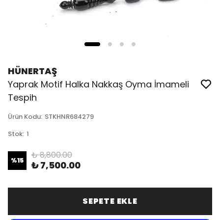
HÜNERTAŞ
Yaprak Motif Halka Nakkaş Oyma İmameli
Tespih
Ürün Kodu
:
STKHNR684279
Stok
:
1
₺ 8,800.00
%
15
₺ 7,500.00
SEPETE EKLE