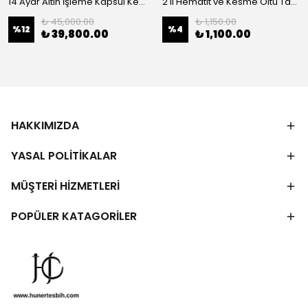
14 Ayar Altın İşleme Kapsül Kesim Oltu Taşı Tespih
2'li Hematit ve Kesme Oltu Taşı Bileklik
₺ 45,000.00
₺ 1,150.00
%
12
%
4
₺ 39,800.00
₺ 1,100.00
HAKKIMIZDA
YASAL POLİTİKALAR
MÜŞTERİ HİZMETLERİ
POPÜLER KATAGORİLER