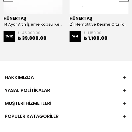
HÜNERTAŞ
HÜNERTAŞ
14 Ayar Altın İşleme Kapsül Kesim Oltu Taşı Tespih
2'li Hematit ve Kesme Oltu Taşı Bileklik
₺ 45,000.00
₺ 1,150.00
%
12
%
4
₺ 39,800.00
₺ 1,100.00
HAKKIMIZDA
YASAL POLİTİKALAR
MÜŞTERİ HİZMETLERİ
POPÜLER KATAGORİLER