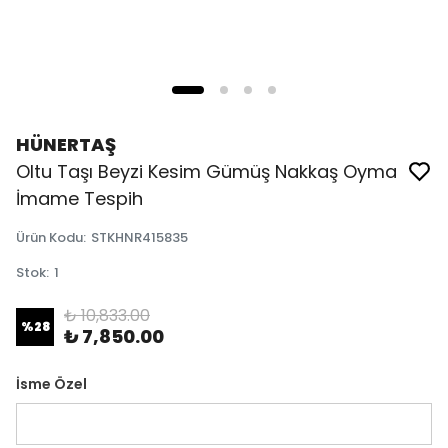
HÜNERTAŞ
Oltu Taşı Beyzi Kesim Gümüş Nakkaş Oyma
İmame Tespih
Ürün Kodu
:
STKHNR415835
Stok
:
1
₺ 10,833.00
%
28
₺ 7,850.00
İsme Özel