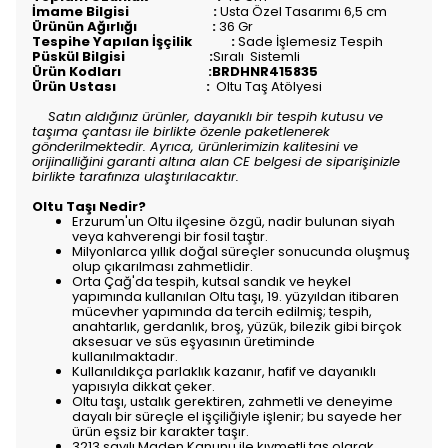
İmame Bilgisi :
Usta Özel Tasarımı 6,5 cm
Ürünün Ağırlığı :
36 Gr
Tespihe Yapılan İşçilik :
Sade İşlemesiz Tespih
Püskül Bilgisi :
Sıralı
Sistemli
Ürün Kodları :BRDHNR415835
Ürün Ustası :
Oltu Taş Atölyesi
Satın aldığınız ürünler, dayanıklı bir tespih kutusu ve
taşıma çantası ile birlikte özenle paketlenerek
gönderilmektedir. Ayrıca, ürünlerimizin kalitesini ve
orijinalliğini garanti altına alan CE belgesi de siparişinizle
birlikte tarafınıza ulaştırılacaktır.
Oltu Taşı Nedir?
Erzurum'un Oltu ilçesine özgü, nadir bulunan siyah
veya kahverengi bir fosil taştır.
Milyonlarca yıllık doğal süreçler sonucunda oluşmuş
olup çıkarılması zahmetlidir.
Orta Çağ'da tespih, kutsal sandık ve heykel
yapımında kullanılan Oltu taşı, 19. yüzyıldan itibaren
mücevher yapımında da tercih edilmiş; tespih,
anahtarlık, gerdanlık, broş, yüzük, bilezik gibi birçok
aksesuar ve süs eşyasının üretiminde
kullanılmaktadır.
Kullanıldıkça parlaklık kazanır, hafif ve dayanıklı
yapısıyla dikkat çeker.
Oltu taşı, ustalık gerektiren, zahmetli ve deneyime
dayalı bir süreçle el işçiliğiyle işlenir; bu sayede her
ürün eşsiz bir karakter taşır.
3213 sayılı Maden Kanunu ile kıymetli taş olarak