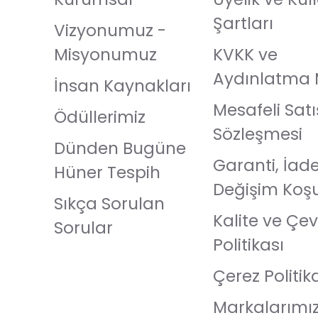
Şartları
Vizyonumuz -
Misyonumuz
KVKK ve
Aydınlatma 
İnsan Kaynakları
Mesafeli Satı
Ödüllerimiz
Sözleşmesi
Dünden Bugüne
Garanti, İad
Hüner Tespih
Değişim Koşu
Sıkça Sorulan
Kalite ve Çev
Sorular
Politikası
Çerez Politik
Markalarımı