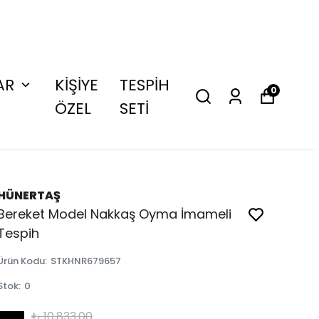
AR
KİŞİYE
TESPİH
0
ÖZEL
SETİ
HÜNERTAŞ
Bereket Model Nakkaş Oyma İmameli
Tespih
Ürün Kodu
:
STKHNR679657
Stok
:
0
₺ 10,833.00