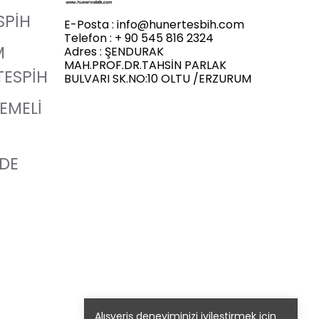
SPİH
E-Posta :
info@hunertesbih.com
Telefon : + 90 545 816 2324
M
Adres : ŞENDURAK
MAH.PROF.DR.TAHSİN PARLAK
TESPİH
BULVARI SK.NO:10 OLTU /ERZURUM
LEMELİ
ADE
Alışveriş deneyiminizi iyileştirmek için