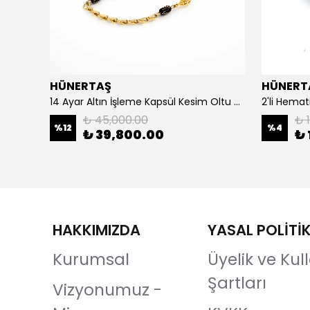
HÜNERTAŞ
HÜNERT
925 Ayar Gümüş Erkek Yüzük- Türk Bayrağı
14 Ayar Altın İşleme Kapsül Kesim Oltu Taşı Tespih
2'li Hemat
₺ 45,000.00
₺ 1
%
12
%
4
₺ 39,800.00
₺ 
HAKKIMIZDA
YASAL POLİTİ
Kurumsal
Üyelik ve Ku
Şartları
Vizyonumuz -