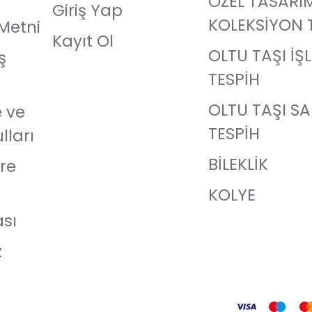
ÖZEL TASARI
Giriş Yap
KOLEKSİYON 
Metni
Kayıt Ol
OLTU TAŞI İŞ
ş
TESPİH
OLTU TAŞI S
e ve
TESPİH
lları
BİLEKLİK
re
KOLYE
ası
z