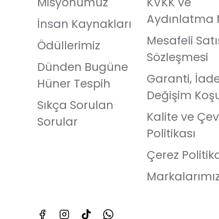
Misyonumuz
KVKK ve
Aydınlatma 
İnsan Kaynakları
Mesafeli Satı
Ödüllerimiz
Sözleşmesi
Dünden Bugüne
Garanti, İad
Hüner Tespih
Değişim Koşu
Sıkça Sorulan
Kalite ve Çev
Sorular
Politikası
Çerez Politik
Markalarımı