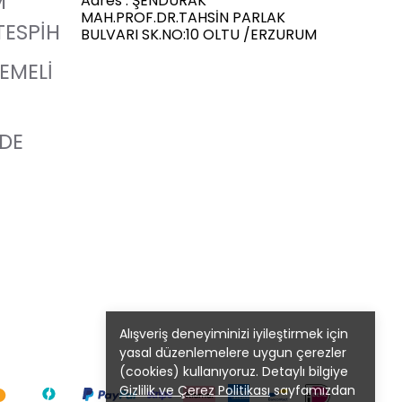
M
Adres : ŞENDURAK
MAH.PROF.DR.TAHSİN PARLAK
TESPİH
BULVARI SK.NO:10 OLTU /ERZURUM
LEMELİ
ADE
Alışveriş deneyiminizi iyileştirmek için
yasal düzenlemelere uygun çerezler
(cookies) kullanıyoruz. Detaylı bilgiye
Gizlilik ve Çerez Politikası
sayfamızdan