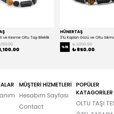
AŞ
HÜNERTAŞ
it ve Kesme Oltu Taşı Bileklik
3'lü Kaplan Gözü ve Oltu Sıkma 
,150.00
₺ 1,000.50
%
15
1,100.00
₺ 850.00
KALAR
MÜŞTERİ HİZMETLERİ
POPÜLER
KATAGORİLER
llanım
Hesabım Sayfası
OLTU TAŞI TE
Contact