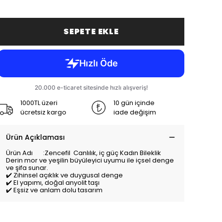
SEPETE EKLE
1000TL üzeri
10 gün içinde
ücretsiz kargo
iade değişim
Ürün Açıklaması
Ürün Adı :Zencefil Canlılık, iç güç Kadın Bileklik
Derin mor ve yeşilin büyüleyici uyumu ile içsel denge
ve şifa sunar.
✔️ Zihinsel açıklık ve duygusal denge
✔️ El yapımı, doğal anyolit taşı
✔️ Eşsiz ve anlam dolu tasarım