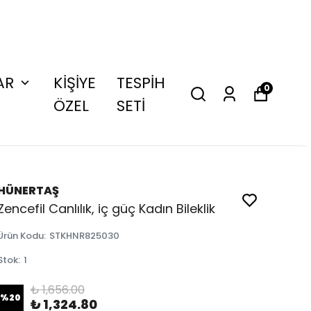
AR
KİŞİYE
TESPİH
0
ÖZEL
SETİ
HÜNERTAŞ
Zencefil Canlılık, iç güç Kadın Bileklik
Ürün Kodu
:
STKHNR825030
Stok
:
1
₺ 1,656.00
%
20
₺ 1,324.80