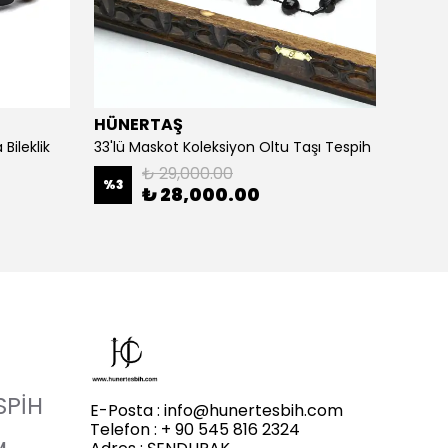
HÜNERTAŞ
HÜNE
Bileklik
33'lü Maskot Koleksiyon Oltu Taşı Tespih
5'li Ka
₺ 29,000.00
%
3
%
20
₺ 28,000.00
SPİH
E-Posta :
info@hunertesbih.com
Telefon : + 90 545 816 2324