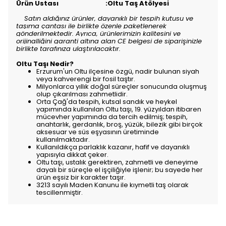
Ürün Ustası :Oltu Taş Atölyesi
Satın aldığınız ürünler, dayanıklı bir tespih kutusu ve
taşıma çantası ile birlikte özenle paketlenerek
gönderilmektedir. Ayrıca, ürünlerimizin kalitesini ve
orijinalliğini garanti altına alan CE belgesi de siparişinizle
birlikte tarafınıza ulaştırılacaktır.
Oltu Taşı Nedir?
Erzurum'un Oltu ilçesine özgü, nadir bulunan siyah
veya kahverengi bir fosil taştır.
Milyonlarca yıllık doğal süreçler sonucunda oluşmuş
olup çıkarılması zahmetlidir.
Orta Çağ'da tespih, kutsal sandık ve heykel
yapımında kullanılan Oltu taşı, 19. yüzyıldan itibaren
mücevher yapımında da tercih edilmiş; tespih,
anahtarlık, gerdanlık, broş, yüzük, bilezik gibi birçok
aksesuar ve süs eşyasının üretiminde
kullanılmaktadır.
Kullanıldıkça parlaklık kazanır, hafif ve dayanıklı
yapısıyla dikkat çeker.
Oltu taşı, ustalık gerektiren, zahmetli ve deneyime
dayalı bir süreçle el işçiliğiyle işlenir; bu sayede her
ürün eşsiz bir karakter taşır.
3213 sayılı Maden Kanunu ile kıymetli taş olarak
tescillenmiştir.