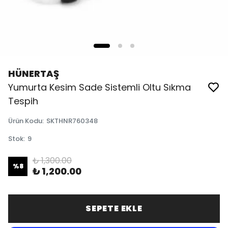
HÜNERTAŞ
Yumurta Kesim Sade Sistemli Oltu Sıkma
Tespih
Ürün Kodu
:
SKTHNR760348
Stok
:
9
₺ 1,300.00
%
8
₺ 1,200.00
SEPETE EKLE