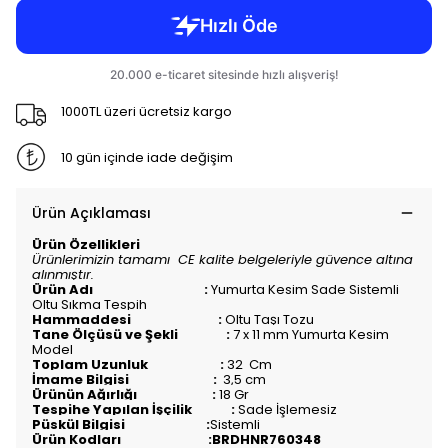
1000TL üzeri ücretsiz kargo
10 gün içinde iade değişim
Ürün Açıklaması
Ürün Özellikleri
Ürünlerimizin tamamı CE kalite belgeleriyle güvence altına
alınmıştır.
Ürün Adı :
Yumurta Kesim Sade Sistemli
Oltu Sıkma Tespih
Hammaddesi :
Oltu Taşı Tozu
Tane Ölçüsü ve Şekli :
7 x 11 mm Yumurta Kesim
Model
Toplam Uzunluk :
32
Cm
İmame Bilgisi :
3,5 cm
Ürünün Ağırlığı :
18
Gr
Tespihe Yapılan İşçilik :
Sade İşlemesiz
Püskül Bilgisi :
Sistemli
Ürün Kodları :BRDHNR760348