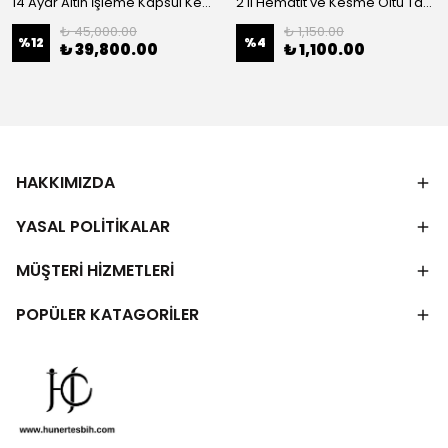
14 Ayar Altın İşleme Kapsül Kesim Oltu Taşı Tespih
2'li Hematit ve Kesme Oltu Taşı Bileklik
₺ 45,000.00
₺ 1,150.00
%
12
%
4
₺ 39,800.00
₺ 1,100.00
HAKKIMIZDA
YASAL POLİTİKALAR
MÜŞTERİ HİZMETLERİ
POPÜLER KATAGORİLER