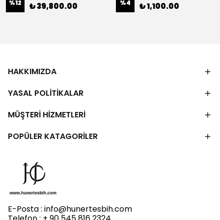
%
12
%
4
₺ 39,800.00
₺ 1,100.00
HAKKIMIZDA
YASAL POLİTİKALAR
MÜŞTERİ HİZMETLERİ
POPÜLER KATAGORİLER
E-Posta :
info@hunertesbih.com
Telefon : + 90 545 816 2324