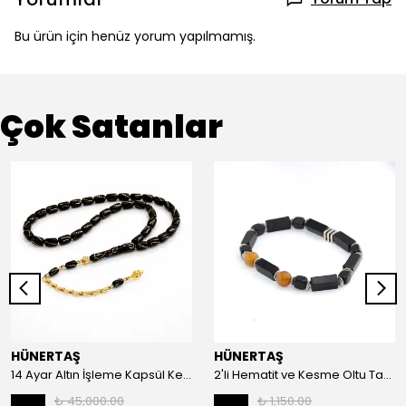
Bu ürün için henüz yorum yapılmamış.
Çok Satanlar
HÜNERTAŞ
HÜNERTAŞ
14 Ayar Altın İşleme Kapsül Kesim Oltu Taşı Tespih
2'li Hematit ve Kesme Oltu Taşı Bileklik
₺ 45,000.00
₺ 1,150.00