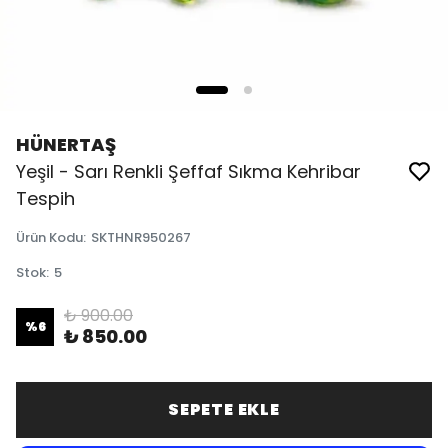
HÜNERTAŞ
Yeşil - Sarı Renkli Şeffaf Sıkma Kehribar
Tespih
Ürün Kodu
:
SKTHNR950267
Stok
:
5
₺ 900.00
%
6
₺ 850.00
SEPETE EKLE