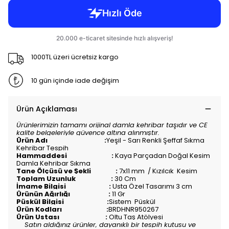
1000TL üzeri ücretsiz kargo
10 gün içinde iade değişim
Ürün Açıklaması
Ürünlerimizin tamamı orijinal damla kehribar taşıdır ve CE
kalite belgeleriyle güvence altına alınmıştır.
Ürün Adı :
Yeşil - Sarı Renkli Şeffaf Sıkma
Kehribar Tespih
Hammaddesi :
Kaya Parçadan Doğal Kesim
Damla Kehribar Sıkma
Tane Ölçüsü ve Şekli :
7x11 mm / Kızılcık Kesim
Toplam Uzunluk :
30 Cm
İmame Bilgisi :
Usta Özel Tasarımı 3 cm
Ürünün Ağırlığı :
11 Gr
Püskül Bilgisi :
Sistem Püskül
Ürün Kodları :
BRDHNR950267
Ürün Ustası :
Oltu Taş Atölyesi
Satın aldığınız ürünler, dayanıklı bir tespih kutusu ve