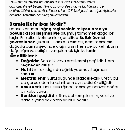
taşıma çantası ile birlikte özenle paketlenerek
gönderilmektedir. Ayrıca, ürünlerimizin kalitesini ve
orijinalliğini garanti altına alan CE belgesi de siparişinizle
birlikte tarafınıza ulaştırılacaktır.
Damla Kehribar Nedir?
Damla kehribar,
ağaç reçinesinin milyonlarca yıl
boyunca fosilleşmesiyle
oluşmuş tamamen doğal bir
taştır. En kaliteli kehribarlar genellikle
Baltık Denizi
çevresinden
çıkarılır. “Damla” kelimesi, hem reçinenin
doğada damla şeklinde oluşmasını hem de bu kehribarın
doğallığını ve saflığını vurgulamak için kullanılır.
Özellikleri:
Doğaldır
: Sentetik veya preslenmiş değildir. Ham
reçineden oluşur.
Hafiftir
: Takıldığında ağırlık yapmaz, taşıması
rahattır.
Elektriklenir
: Sürtüldüğünde statik elektrik üretir, bu
da gerçek damla kehribarın ayırt edici özelliğidir.
Koku verir
: Hafif ısıtıldığında reçineye benzer doğal
bir koku yayar.
Renkleri çeşitlidir
: Sarı, bal rengi, kırmızı, yeşil ve
hatta siyaha yakın tonları bulunabilir.
Yorumlar
Yorum Yap