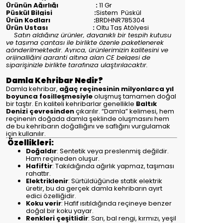
Ürünün Ağırlığı :
11 Gr
Püskül Bilgisi :
Sistem Püskül
Ürün Kodları :
BRDHNR785304
Ürün Ustası :
Oltu Taş Atölyesi
Satın aldığınız ürünler, dayanıklı bir tespih kutusu
ve taşıma çantası ile birlikte özenle paketlenerek
gönderilmektedir. Ayrıca, ürünlerimizin kalitesini ve
orijinalliğini garanti altına alan CE belgesi de
siparişinizle birlikte tarafınıza ulaştırılacaktır.
Damla Kehribar Nedir?
Damla kehribar,
ağaç reçinesinin milyonlarca yıl
boyunca fosilleşmesiyle
oluşmuş tamamen doğal
bir taştır. En kaliteli kehribarlar genellikle
Baltık
Denizi çevresinden
çıkarılır. “Damla” kelimesi, hem
reçinenin doğada damla şeklinde oluşmasını hem
de bu kehribarın doğallığını ve saflığını vurgulamak
için kullanılır.
Özellikleri:
Doğaldır
: Sentetik veya preslenmiş değildir.
Ham reçineden oluşur.
Hafiftir
: Takıldığında ağırlık yapmaz, taşıması
rahattır.
Elektriklenir
: Sürtüldüğünde statik elektrik
üretir, bu da gerçek damla kehribarın ayırt
edici özelliğidir.
Koku verir
: Hafif ısıtıldığında reçineye benzer
doğal bir koku yayar.
Renkleri çeşitlidir
: Sarı, bal rengi, kırmızı, yeşil