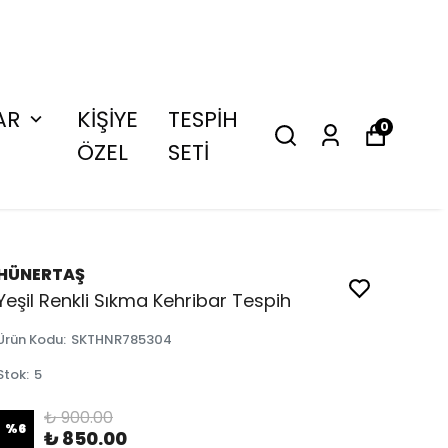
AR
KİŞİYE
TESPİH
0
ÖZEL
SETİ
HÜNERTAŞ
Yeşil Renkli Sıkma Kehribar Tespih
Ürün Kodu
:
SKTHNR785304
Stok
:
5
₺ 900.00
%
6
₺ 850.00