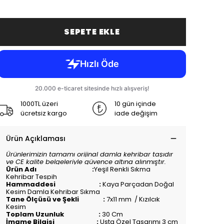
SEPETE EKLE
1000TL üzeri
10 gün içinde
ücretsiz kargo
iade değişim
Ürün Açıklaması
Ürünlerimizin tamamı orijinal damla kehribar taşıdır
ve CE kalite belgeleriyle güvence altına alınmıştır.
Ürün Adı :
Yeşil Renkli Sıkma
Kehribar Tespih
Hammaddesi :
Kaya Parçadan Doğal
Kesim Damla Kehribar Sıkma
Tane Ölçüsü ve Şekli :
7x11 mm / Kızılcık
Kesim
Toplam Uzunluk :
30 Cm
İmame Bilgisi :
Usta Özel Tasarımı 3 cm