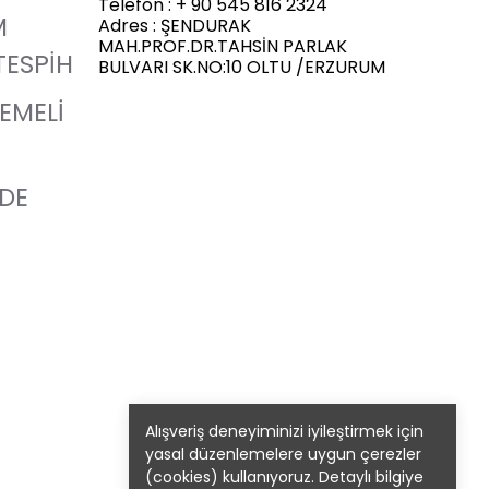
Telefon : + 90 545 816 2324
M
Adres : ŞENDURAK
MAH.PROF.DR.TAHSİN PARLAK
TESPİH
BULVARI SK.NO:10 OLTU /ERZURUM
LEMELİ
ADE
Alışveriş deneyiminizi iyileştirmek için
yasal düzenlemelere uygun çerezler
(cookies) kullanıyoruz. Detaylı bilgiye