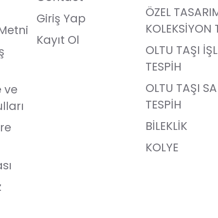
ÖZEL TASARI
Giriş Yap
KOLEKSİYON 
Metni
Kayıt Ol
OLTU TAŞI İŞ
ş
TESPİH
OLTU TAŞI S
e ve
TESPİH
lları
BİLEKLİK
re
KOLYE
ası
z