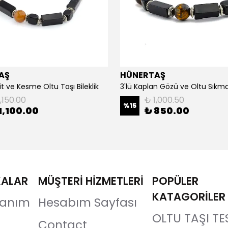
AŞ
HÜNERTAŞ
it ve Kesme Oltu Taşı Bileklik
3'lü Kaplan Gözü ve Oltu Sıkma 
,150.00
₺ 1,000.50
%
15
1,100.00
₺ 850.00
KALAR
MÜŞTERİ HİZMETLERİ
POPÜLER
KATAGORİLER
llanım
Hesabım Sayfası
OLTU TAŞI TE
Contact