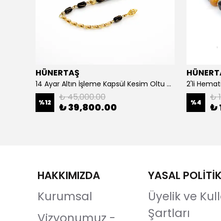
HÜNERTAŞ
HÜNERT
925 Ayar Gümüş Erkek Yüzük- Türk Bayrağı
14 Ayar Altın İşleme Kapsül Kesim Oltu Taşı Tespih
2'li Hemat
₺ 45,000.00
₺ 1
%
12
%
4
₺ 39,800.00
₺ 
HAKKIMIZDA
YASAL POLİTİ
Kurumsal
Üyelik ve Ku
Şartları
Vizyonumuz -