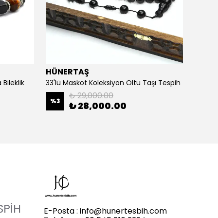
HÜNERTAŞ
HÜNE
Bileklik
33'lü Maskot Koleksiyon Oltu Taşı Tespih
5'li Ka
₺ 29,000.00
%
3
%
20
₺ 28,000.00
SPİH
E-Posta :
info@hunertesbih.com