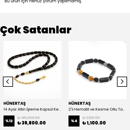
Bu ürün için henüz yorum yapılmamış.
Çok Satanlar
HÜNERTAŞ
HÜNERTAŞ
14 Ayar Altın İşleme Kapsül Kesim Oltu Taşı Tespih
2'li Hematit ve Kesme Oltu Taşı Bileklik
₺ 45,000.00
₺ 1,150.00
%
12
%
4
₺ 39,800.00
₺ 1,100.00