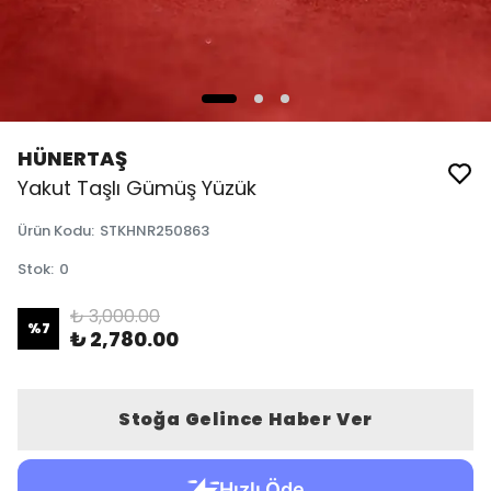
HÜNERTAŞ
Yakut Taşlı Gümüş Yüzük
Ürün Kodu
:
STKHNR250863
Stok
:
0
₺ 3,000.00
%
7
₺ 2,780.00
Stoğa Gelince Haber Ver