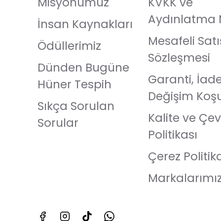
Misyonumuz
KVKK ve
Aydınlatma 
İnsan Kaynakları
Mesafeli Satı
Ödüllerimiz
Sözleşmesi
Dünden Bugüne
Garanti, İad
Hüner Tespih
Değişim Koşu
Sıkça Sorulan
Kalite ve Çev
Sorular
Politikası
Çerez Politik
Markalarımı