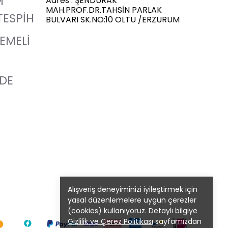
M
Adres : ŞENDURAK
MAH.PROF.DR.TAHSİN PARLAK
TESPİH
BULVARI SK.NO:10 OLTU /ERZURUM
LEMELİ
ADE
Alışveriş deneyiminizi iyileştirmek için
yasal düzenlemelere uygun çerezler
(cookies) kullanıyoruz. Detaylı bilgiye
Gizlilik ve Çerez Politikası
sayfamızdan