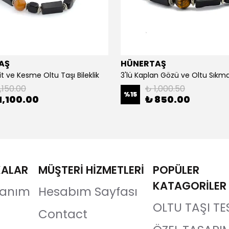
AŞ
HÜNERTAŞ
it ve Kesme Oltu Taşı Bileklik
3'lü Kaplan Gözü ve Oltu Sıkma 
,150.00
₺ 1,000.50
%
15
1,100.00
₺ 850.00
KALAR
MÜŞTERİ HİZMETLERİ
POPÜLER
KATAGORİLER
llanım
Hesabım Sayfası
OLTU TAŞI TE
Contact