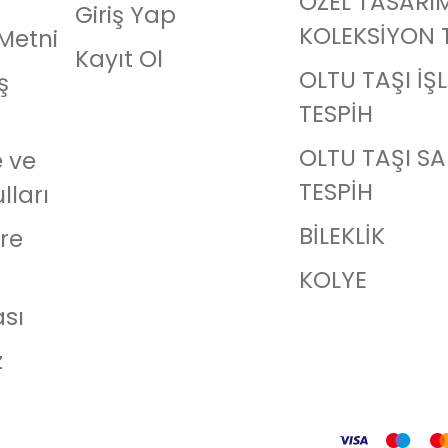
ÖZEL TASARI
Giriş Yap
KOLEKSİYON 
Metni
Kayıt Ol
OLTU TAŞI İŞ
ş
TESPİH
OLTU TAŞI S
e ve
TESPİH
lları
BİLEKLİK
re
KOLYE
ası
z