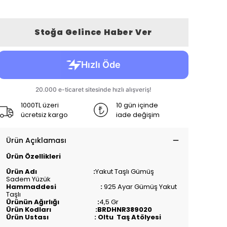
Stoğa Gelince Haber Ver
1000TL üzeri
10 gün içinde
ücretsiz kargo
iade değişim
Ürün Açıklaması
Ürün Özellikleri
Ürün Adı :
Yakut Taşlı Gümüş
Sadem Yüzük
Hammaddesi :
925 Ayar Gümüş Yakut
Taşlı
Ürünün Ağırlığı :
4,5 Gr
Ürün Kodları :BRDHNR389020
Ürün Ustası : Oltu Taş Atölyesi