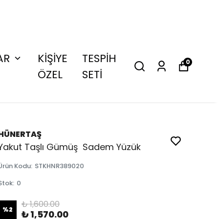
AR
KİŞİYE
TESPİH
0
ÖZEL
SETİ
HÜNERTAŞ
Yakut Taşlı Gümüş Sadem Yüzük
Ürün Kodu
:
STKHNR389020
Stok
:
0
₺ 1,600.00
%
2
₺ 1,570.00