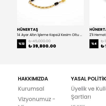
HÜNERTAŞ
HÜNERT
925 Ayar Gümüş Erkek Yüzük- Türk Bayrağı
14 Ayar Altın İşleme Kapsül Kesim Oltu Taşı Tespih
2'li Hemat
₺ 45,000.00
₺ 1
%
12
%
4
₺ 39,800.00
₺ 
HAKKIMIZDA
YASAL POLİTİ
Kurumsal
Üyelik ve Ku
Şartları
Vizyonumuz -