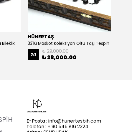
HÜNERTAŞ
HÜNE
Bileklik
33'lü Maskot Koleksiyon Oltu Taşı Tespih
5'li Ka
₺ 29,000.00
%
3
%
20
₺ 28,000.00
SPİH
E-Posta :
info@hunertesbih.com
Telefon : + 90 545 816 2324