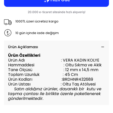
1000TL üzeri ücretsiz kargo
10 gün içinde iade değişim
Ürün Açıklaması
Ürün Özellikleri
Ürün Adı : VERA KADIN KOLYE
Hammaddesi :
Oltu Sıkma ve Akik
Tane Ölçüsü :
12 mm x 14,5 mm
Toplam Uzunluk : 45
Cm
Ürün Kodları :
BRDHNR432689
Ürün Ustası : Oltu Taş Atölyesi
Satın aldığınız ürünler, dayanıklı bir kutu ve
taşıma çantası ile birlikte özenle paketlenerek
gönderilmektedir.