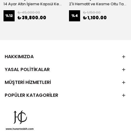
14 Ayar Altın İşleme Kapsül Kesim Oltu Taşı Tespih
2'li Hematit ve Kesme Oltu Taşı Bileklik
₺ 45,000.00
₺ 1,150.00
%
12
%
4
₺ 39,800.00
₺ 1,100.00
HAKKIMIZDA
YASAL POLİTİKALAR
MÜŞTERİ HİZMETLERİ
POPÜLER KATAGORİLER