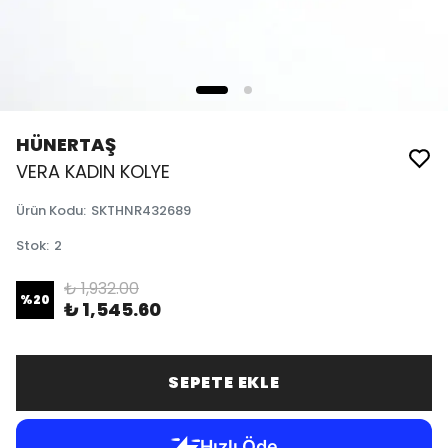
HÜNERTAŞ
VERA KADIN KOLYE
Ürün Kodu
:
SKTHNR432689
Stok
:
2
₺ 1,932.00
%
20
₺ 1,545.60
SEPETE EKLE