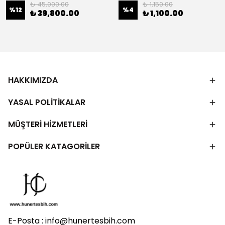
₺ 45,000.00
₺ 1,150.00
%
12
%
4
₺ 39,800.00
₺ 1,100.00
HAKKIMIZDA
YASAL POLİTİKALAR
MÜŞTERİ HİZMETLERİ
POPÜLER KATAGORİLER
E-Posta :
info@hunertesbih.com