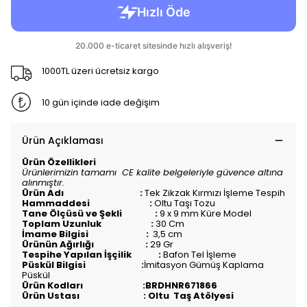
1000TL üzeri ücretsiz kargo
10 gün içinde iade değişim
Ürün Açıklaması
Ürün Özellikleri
Ürünlerimizin tamamı CE kalite belgeleriyle güvence altına
alınmıştır.
Ürün Adı :
Tek Zikzak Kırmızı İşleme Tespih
Hammaddesi :
Oltu Taşı Tozu
Tane Ölçüsü ve Şekli :
9 x 9 mm Küre Model
Toplam Uzunluk :
30 Cm
İmame Bilgisi :
3,5 cm
Ürünün Ağırlığı :
29 Gr
Tespihe Yapılan İşçilik :
Bafon Tel İşleme
Püskül Bilgisi :
İmitasyon Gümüş Kaplama
Püskül
Ürün Kodları :BRDHNR671866
Ürün Ustası : Oltu Taş Atölyesi