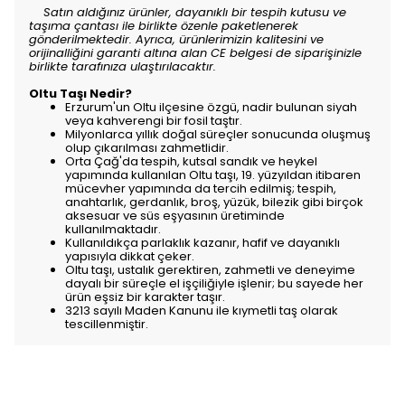
Satın aldığınız ürünler, dayanıklı bir tespih kutusu ve
taşıma çantası ile birlikte özenle paketlenerek
gönderilmektedir. Ayrıca, ürünlerimizin kalitesini ve
orijinalliğini garanti altına alan CE belgesi de siparişinizle
birlikte tarafınıza ulaştırılacaktır.
Oltu Taşı Nedir?
Erzurum'un Oltu ilçesine özgü, nadir bulunan siyah
veya kahverengi bir fosil taştır.
Milyonlarca yıllık doğal süreçler sonucunda oluşmuş
olup çıkarılması zahmetlidir.
Orta Çağ'da tespih, kutsal sandık ve heykel
yapımında kullanılan Oltu taşı, 19. yüzyıldan itibaren
mücevher yapımında da tercih edilmiş; tespih,
anahtarlık, gerdanlık, broş, yüzük, bilezik gibi birçok
aksesuar ve süs eşyasının üretiminde
kullanılmaktadır.
Kullanıldıkça parlaklık kazanır, hafif ve dayanıklı
yapısıyla dikkat çeker.
Oltu taşı, ustalık gerektiren, zahmetli ve deneyime
dayalı bir süreçle el işçiliğiyle işlenir; bu sayede her
ürün eşsiz bir karakter taşır.
3213 sayılı Maden Kanunu ile kıymetli taş olarak
tescillenmiştir.