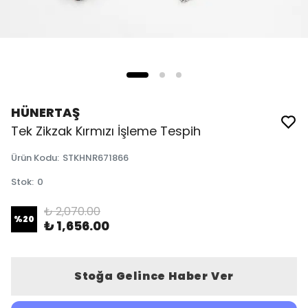
HÜNERTAŞ
Tek Zikzak Kırmızı İşleme Tespih
Ürün Kodu
:
STKHNR671866
Stok
:
0
₺ 2,070.00
%
20
₺ 1,656.00
Stoğa Gelince Haber Ver