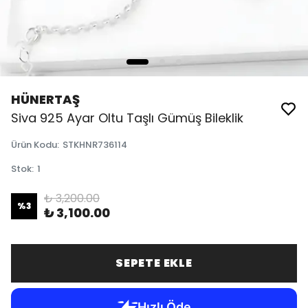
HÜNERTAŞ
Siva 925 Ayar Oltu Taşlı Gümüş Bileklik
Ürün Kodu
:
STKHNR736114
Stok
:
1
₺ 3,200.00
%
3
₺ 3,100.00
SEPETE EKLE