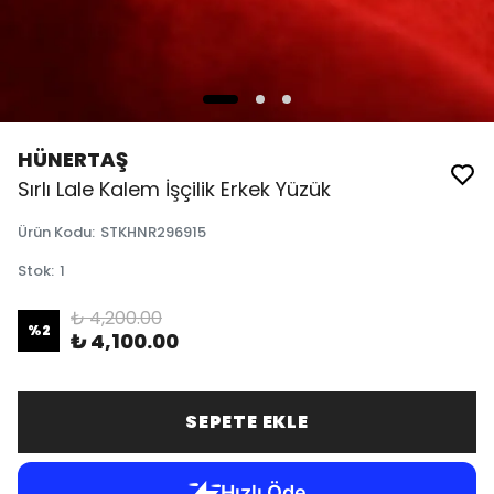
HÜNERTAŞ
Sırlı Lale Kalem İşçilik Erkek Yüzük
Ürün Kodu
:
STKHNR296915
Stok
:
1
₺ 4,200.00
%
2
₺ 4,100.00
SEPETE EKLE