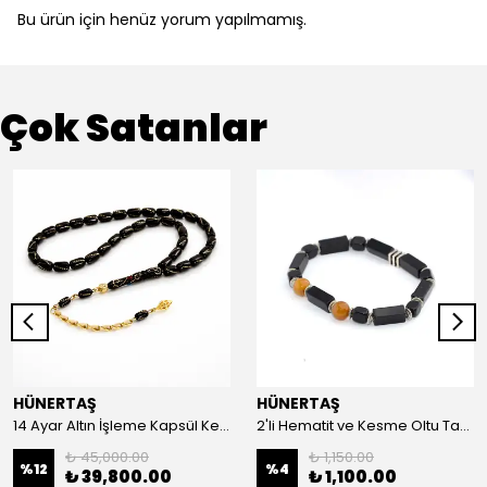
Bu ürün için henüz yorum yapılmamış.
Çok Satanlar
HÜNERTAŞ
HÜNERTAŞ
14 Ayar Altın İşleme Kapsül Kesim Oltu Taşı Tespih
2'li Hematit ve Kesme Oltu Taşı Bileklik
₺ 45,000.00
₺ 1,150.00
%
12
%
4
₺ 39,800.00
₺ 1,100.00