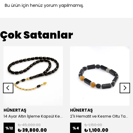
Bu ürün için henüz yorum yapılmamış.
Çok Satanlar
HÜNERTAŞ
HÜNERTAŞ
14 Ayar Altın İşleme Kapsül Kesim Oltu Taşı Tespih
2'li Hematit ve Kesme Oltu Taşı Bileklik
₺ 45,000.00
₺ 1,150.00
%
12
%
4
₺ 39,800.00
₺ 1,100.00