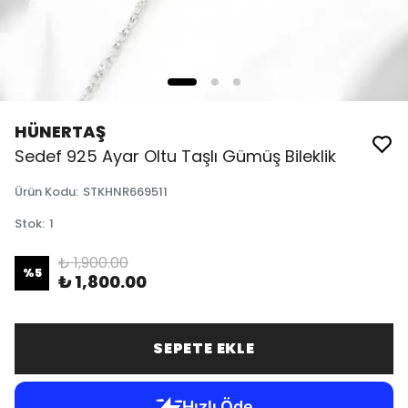
HÜNERTAŞ
Sedef 925 Ayar Oltu Taşlı Gümüş Bileklik
Ürün Kodu
:
STKHNR669511
Stok
:
1
₺ 1,900.00
%
5
₺ 1,800.00
SEPETE EKLE