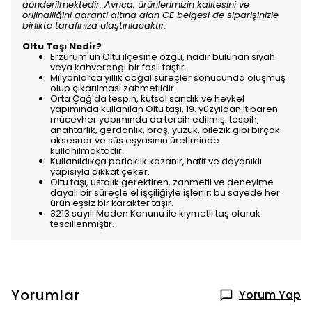
gönderilmektedir. Ayrıca, ürünlerimizin kalitesini ve
orijinalliğini garanti altına alan CE belgesi de siparişinizle
birlikte tarafınıza ulaştırılacaktır.
Oltu Taşı Nedir?
Erzurum'un Oltu ilçesine özgü, nadir bulunan siyah
veya kahverengi bir fosil taştır.
Milyonlarca yıllık doğal süreçler sonucunda oluşmuş
olup çıkarılması zahmetlidir.
Orta Çağ'da tespih, kutsal sandık ve heykel
yapımında kullanılan Oltu taşı, 19. yüzyıldan itibaren
mücevher yapımında da tercih edilmiş; tespih,
anahtarlık, gerdanlık, broş, yüzük, bilezik gibi birçok
aksesuar ve süs eşyasının üretiminde
kullanılmaktadır.
Kullanıldıkça parlaklık kazanır, hafif ve dayanıklı
yapısıyla dikkat çeker.
Oltu taşı, ustalık gerektiren, zahmetli ve deneyime
dayalı bir süreçle el işçiliğiyle işlenir; bu sayede her
ürün eşsiz bir karakter taşır.
3213 sayılı Maden Kanunu ile kıymetli taş olarak
tescillenmiştir.
Yorumlar
Yorum Yap