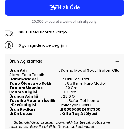
1000TL üzeri ücretsiz kargo
10 gün içinde iade değişim
Ürün Açıklaması
Ürün Adı :
Sarma Model Sekizli Bafon Oltu
Sıkma Zaza Tespih
Hammaddesi :
Oltu Taşı Tozu
Tane Ölçüsü ve Şekli :
9 x 9 mm Küre Model
Toplam Uzunluk :
3
9 Cm
İmame Bilgisi :
3,5 cm
Ürünün Ağırlığı :
28,6 Gr
Tespihe Yapılan İşçilik :
Bafon Tel İşleme
Püskül Bilgisi :
İmitasyon Püskül
Ürün Kodları :BRD8605824917360
Ürün Ustası : Oltu Taş Atölyesi
Satın aldığınız ürünler, dayanıklı bir tespih kutusu ve
taşıma çantası ile birlikte özenle paketlenerek