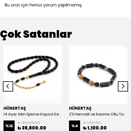
Bu ürün için henüz yorum yapılmamış.
Çok Satanlar
HÜNERTAŞ
HÜNERTAŞ
14 Ayar Altın İşleme Kapsül Kesim Oltu Taşı Tespih
2'li Hematit ve Kesme Oltu Taşı Bileklik
₺ 45,000.00
₺ 1,150.00
%
12
%
4
₺ 39,800.00
₺ 1,100.00