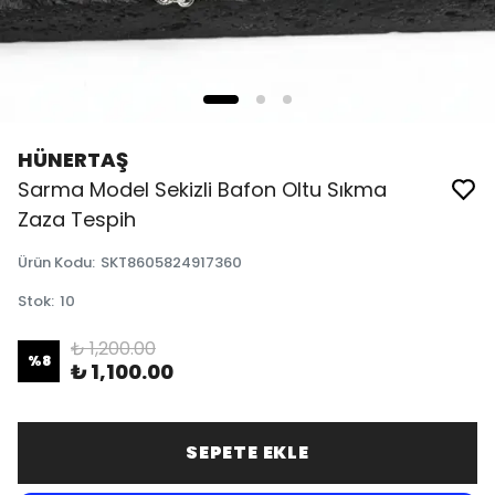
HÜNERTAŞ
Sarma Model Sekizli Bafon Oltu Sıkma
Zaza Tespih
Ürün Kodu
:
SKT8605824917360
Stok
:
10
₺ 1,200.00
%
8
₺ 1,100.00
SEPETE EKLE