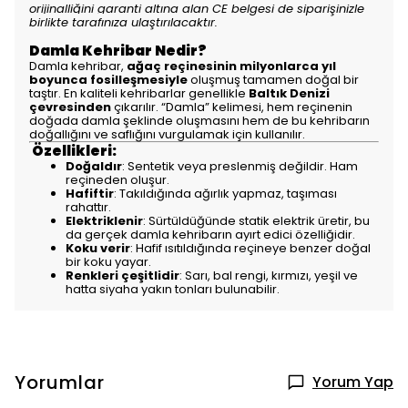
orijinalliğini garanti altına alan CE belgesi de siparişinizle
birlikte tarafınıza ulaştırılacaktır.
Damla Kehribar Nedir?
Damla kehribar,
ağaç reçinesinin milyonlarca yıl
boyunca fosilleşmesiyle
oluşmuş tamamen doğal bir
taştır. En kaliteli kehribarlar genellikle
Baltık Denizi
çevresinden
çıkarılır. “Damla” kelimesi, hem reçinenin
doğada damla şeklinde oluşmasını hem de bu kehribarın
doğallığını ve saflığını vurgulamak için kullanılır.
Özellikleri:
Doğaldır
: Sentetik veya preslenmiş değildir. Ham
reçineden oluşur.
Hafiftir
: Takıldığında ağırlık yapmaz, taşıması
rahattır.
Elektriklenir
: Sürtüldüğünde statik elektrik üretir, bu
da gerçek damla kehribarın ayırt edici özelliğidir.
Koku verir
: Hafif ısıtıldığında reçineye benzer doğal
bir koku yayar.
Renkleri çeşitlidir
: Sarı, bal rengi, kırmızı, yeşil ve
hatta siyaha yakın tonları bulunabilir.
Yorumlar
Yorum Yap