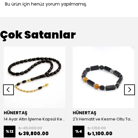
Bu ürün için henüz yorum yapılmamış.
Çok Satanlar
HÜNERTAŞ
HÜNERTAŞ
14 Ayar Altın İşleme Kapsül Kesim Oltu Taşı Tespih
2'li Hematit ve Kesme Oltu Taşı Bileklik
₺ 45,000.00
₺ 1,150.00
%
12
%
4
₺ 39,800.00
₺ 1,100.00