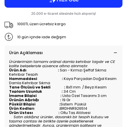
1000TL üzeri ücretsiz kargo
10 gün içinde iade değişim
Ürün Açıklaması
Ürünlerimizin tamamı orijinal damla kehribar taşıdır ve CE
kalite belgeleriyle güvence altına alınmıştır.
Ürün Adı :
Sarı - Kırmızı Şeffaf Sıkma
Kehribar Tespih
Hammaddesi :
Kaya Parçadan Doğal Kesim
Damla Kehribar Sıkma
Tane Ölçüsü ve Şekli :
8x11 mm / Beyzi Kesim
Toplam Uzunluk :
34 Cm
İmame Bilgisi :
Usta Özel Tasarımı 3 cm
Ürünün Ağırlığı :
19 Gr
Püskül Bilgisi :
Sistem Püskül
Ürün Kodları :
BRDHNR926514
Ürün Ustası :
Oltu Taş Atölyesi
Satın aldığınız ürünler, dayanıklı bir tespih kutusu ve
taşıma çantası ile birlikte özenle paketlenerek
gönderilmektedir. Ayrıca, ürünlerimizin kalitesini ve