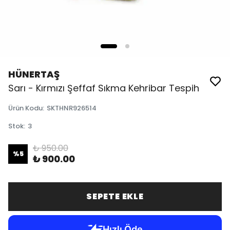
HÜNERTAŞ
Sarı - Kırmızı Şeffaf Sıkma Kehribar Tespih
Ürün Kodu
:
SKTHNR926514
Stok
:
3
₺ 950.00
%
5
₺ 900.00
SEPETE EKLE