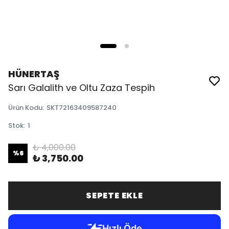
HÜNERTAŞ
Sarı Galalith ve Oltu Zaza Tespih
Ürün Kodu
:
SKT72163409587240
Stok
:
1
₺ 4,000.00
%
6
₺ 3,750.00
SEPETE EKLE