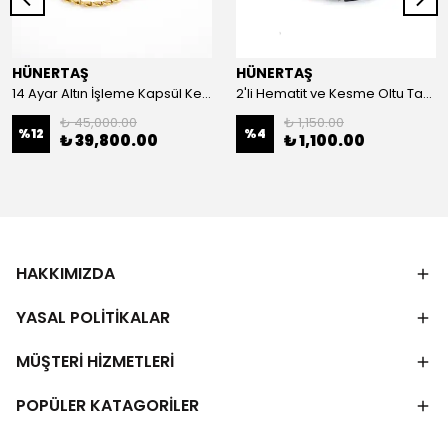
HÜNERTAŞ
HÜNERTAŞ
14 Ayar Altın İşleme Kapsül Kesim Oltu Taşı Tespih
2'li Hematit ve Kesme Oltu Taşı Bileklik
₺ 45,000.00
₺ 1,150.00
%
12
%
4
₺ 39,800.00
₺ 1,100.00
HAKKIMIZDA
YASAL POLİTİKALAR
MÜŞTERİ HİZMETLERİ
POPÜLER KATAGORİLER