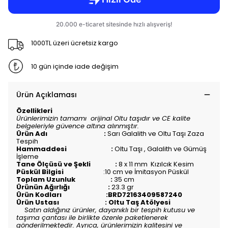
1000TL üzeri ücretsiz kargo
10 gün içinde iade değişim
Ürün Açıklaması
Özellikleri
Ürünlerimizin tamamı orijinal Oltu taşıdır ve CE kalite
belgeleriyle güvence altına alınmıştır.
Ürün Adı :
Sarı Galalith ve Oltu Taşı Zaza
Tespih
Hammaddesi :
Oltu Taşı , Galalith ve Gümüş
İşleme
Tane Ölçüsü ve Şekli :
8 x 11 mm Kızılcık Kesim
Püskül Bilgisi
:10 cm ve İmitasyon Püskül
Toplam Uzunluk :
35
c
m
Ürünün Ağırlığı :
23.3 gr
Ürün Kodları :BRD72163409587240
Ürün Ustası : Oltu Taş Atölyesi
Satın aldığınız ürünler, dayanıklı bir tespih kutusu ve
taşıma çantası ile birlikte özenle paketlenerek
gönderilmektedir. Ayrıca, ürünlerimizin kalitesini ve