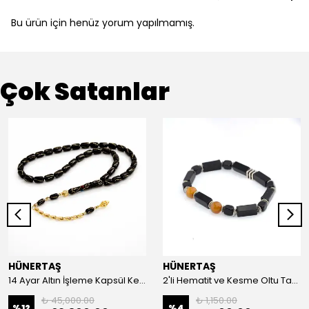
Bu ürün için henüz yorum yapılmamış.
Çok Satanlar
HÜNERTAŞ
HÜNERTAŞ
14 Ayar Altın İşleme Kapsül Kesim Oltu Taşı Tespih
2'li Hematit ve Kesme Oltu Taşı Bileklik
₺ 45,000.00
₺ 1,150.00
%
12
%
4