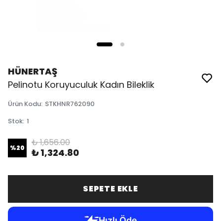
HÜNERTAŞ
Pelinotu Koruyuculuk Kadın Bileklik
Ürün Kodu
:
STKHNR762090
Stok
:
1
₺ 1,656.00
%
20
₺ 1,324.80
SEPETE EKLE