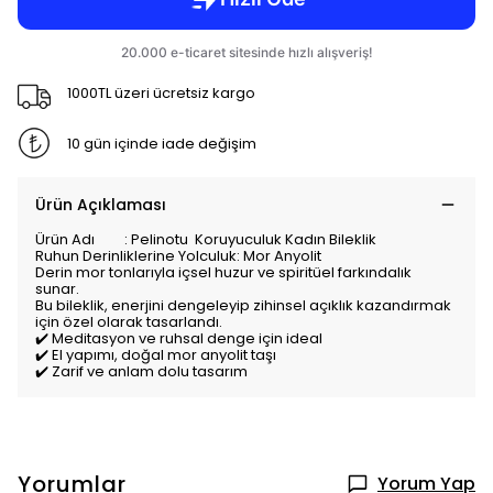
1000TL üzeri ücretsiz kargo
10 gün içinde iade değişim
Ürün Açıklaması
Ürün Adı : Pelinotu Koruyuculuk Kadın Bileklik
Ruhun Derinliklerine Yolculuk: Mor Anyolit
Derin mor tonlarıyla içsel huzur ve spiritüel farkındalık
sunar.
Bu bileklik, enerjini dengeleyip zihinsel açıklık kazandırmak
için özel olarak tasarlandı.
✔️ Meditasyon ve ruhsal denge için ideal
✔️ El yapımı, doğal mor anyolit taşı
✔️ Zarif ve anlam dolu tasarım
Yorumlar
Yorum Yap