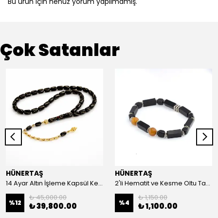
Bu ürün için henüz yorum yapılmamış.
Çok Satanlar
HÜNERTAŞ
HÜNERTAŞ
14 Ayar Altın İşleme Kapsül Kesim Oltu Taşı Tespih
2'li Hematit ve Kesme Oltu Taşı Bileklik
₺ 45,000.00
₺ 1,150.00
%
12
%
4
₺ 39,800.00
₺ 1,100.00