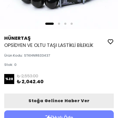
HÜNERTAŞ
OPSİDYEN VE OLTU TAŞI LASTİKLİ BİLEKLİK
Ürün Kodu
:
STKHNR633437
Stok
:
0
₺ 2,553.00
%
20
₺ 2,042.40
Stoğa Gelince Haber Ver