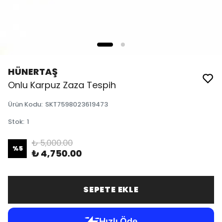
HÜNERTAŞ
Onlu Karpuz Zaza Tespih
Ürün Kodu
:
SKT7598023619473
Stok
:
1
₺ 5,000.00
%
5
₺ 4,750.00
SEPETE EKLE