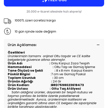
1000TL üzeri ücretsiz kargo
10 gün içinde iade değişim
Ürün Açıklaması
Özellikleri
Ürünlerimizin tamamı orijinal Oltu taşıdır ve CE kalite
belgeleriyle güvence altına alınmıştır.
Ürün Adı :
Onlu Karpuz Zaza Tespih
Hammaddesi :
Oltu Taşı ve Gümüş İşleme
Tane Ölçüsü ve Şekli :
8 x 8 mm Karpuz Kesim
Püskül Bilgisi
:7 cm ve Gümüş Püskül
Toplam Uzunluk :
30
c
m
Ürünün Ağırlığı :
24 Gr
Ürün Kodları :BRD7598023619473
Ürün Ustası : Oltu Taş Atölyesi
Satın aldığınız ürünler, dayanıklı bir tespih kutusu ve
taşıma çantası ile birlikte özenle paketlenerek
gönderilmektedir. Ayrıca, ürünlerimizin kalitesini ve
orijinalliğini garanti altına alan CE belgesi de siparişinizle
birlikte tarafınıza ulaştırılacaktır.