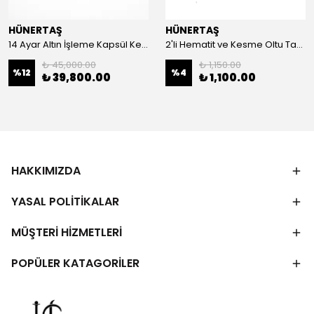
HÜNERTAŞ
HÜNERTAŞ
14 Ayar Altın İşleme Kapsül Kesim Oltu Taşı Tespih
2'li Hematit ve Kesme Oltu Taşı Bileklik
₺ 45,000.00
₺ 1,150.00
%
12
%
4
₺ 39,800.00
₺ 1,100.00
HAKKIMIZDA
YASAL POLİTİKALAR
MÜŞTERİ HİZMETLERİ
POPÜLER KATAGORİLER