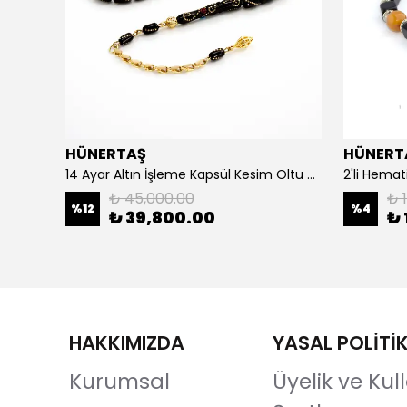
HÜNERTAŞ
HÜNERT
925 Ayar Gümüş Erkek Yüzük- Türk Bayrağı
14 Ayar Altın İşleme Kapsül Kesim Oltu Taşı Tespih
2'li Hemat
₺ 45,000.00
₺ 1
%
12
%
4
₺ 39,800.00
₺ 
HAKKIMIZDA
YASAL POLİTİ
Kurumsal
Üyelik ve Ku