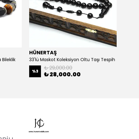
HÜNERTAŞ
HÜNE
Bileklik
33'lü Maskot Koleksiyon Oltu Taşı Tespih
5'li Ka
₺ 29,000.00
%
3
%
20
₺ 28,000.00