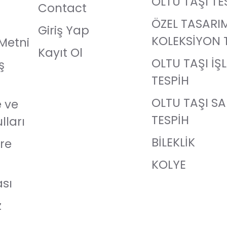
OLTU TAŞI TE
Contact
ÖZEL TASARI
Giriş Yap
KOLEKSİYON 
Metni
Kayıt Ol
OLTU TAŞI İŞ
ş
TESPİH
OLTU TAŞI S
e ve
TESPİH
lları
BİLEKLİK
re
KOLYE
ası
z