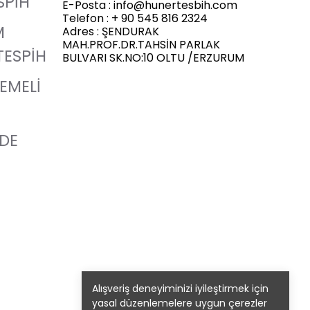
SPİH
E-Posta :
info@hunertesbih.com
Telefon : + 90 545 816 2324
M
Adres : ŞENDURAK
MAH.PROF.DR.TAHSİN PARLAK
TESPİH
BULVARI SK.NO:10 OLTU /ERZURUM
LEMELİ
ADE
Alışveriş deneyiminizi iyileştirmek için
yasal düzenlemelere uygun çerezler