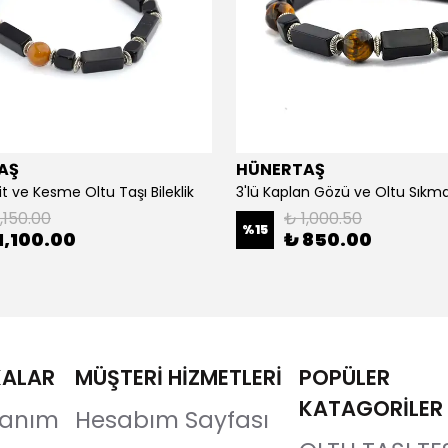
AŞ
HÜNERTAŞ
it ve Kesme Oltu Taşı Bileklik
3'lü Kaplan Gözü ve Oltu Sıkma 
,150.00
₺ 1,000.50
%
15
1,100.00
₺ 850.00
KALAR
MÜŞTERİ HİZMETLERİ
POPÜLER
KATAGORİLER
llanım
Hesabım Sayfası