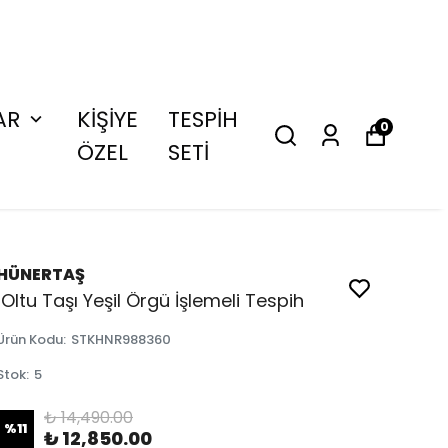
AR
KİŞİYE
TESPİH
0
ÖZEL
SETİ
HÜNERTAŞ
Oltu Taşı Yeşil Örgü İşlemeli Tespih
Ürün Kodu
:
STKHNR988360
Stok
:
5
₺ 14,490.00
%
11
₺ 12,850.00