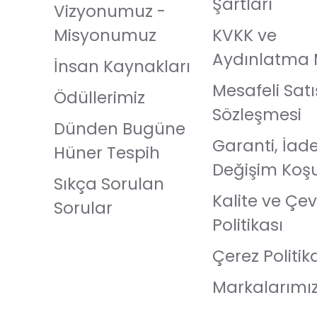
Şartları
Vizyonumuz -
Misyonumuz
KVKK ve
Aydınlatma 
İnsan Kaynakları
Mesafeli Satı
Ödüllerimiz
Sözleşmesi
Dünden Bugüne
Garanti, İad
Hüner Tespih
Değişim Koşu
Sıkça Sorulan
Kalite ve Çev
Sorular
Politikası
Çerez Politik
Markalarımı