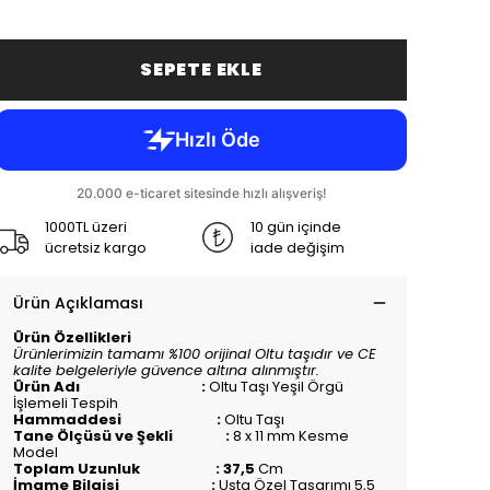
SEPETE EKLE
1000TL üzeri
10 gün içinde
ücretsiz kargo
iade değişim
Ürün Açıklaması
Ürün Özellikleri
Ürünlerimizin tamamı %100 orijinal Oltu taşıdır ve CE
kalite belgeleriyle güvence altına alınmıştır.
Ürün Adı :
Oltu Taşı Yeşil Örgü
İşlemeli Tespih
Hammaddesi :
Oltu Taşı
Tane Ölçüsü ve Şekli :
8 x 11 mm Kesme
Model
Toplam Uzunluk : 37,5
Cm
İmame Bilgisi :
Usta Özel Tasarımı 5,5