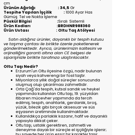
cm
Ürünün Ağırlığı : 34,5
Gr
Tespihe Yapılan İşçilik :
1000 Ayar Has
Gümüş Tel ve Nokta İşleme
Püskül Bilgisi :
Sıralı
Sistemli
Ürün Kodları :BRDHNR988360
Ürün Ustası : Oltu Taş Atölyesi
Satın aldığınız ürünler, dayanıklı bir tespih kutusu
ve taşıma çantası ile birlikte özenle paketlenerek
gönderilmektedir. Ayrıca, ürünlerimizin kalitesini ve
orijinalliğini garanti altına alan CE belgesi de
siparişinizle birlikte tarafınıza ulaştırılacaktır.
Oltu Taşı Nedir?
Erzurum'un Oltu ilçesine özgü, nadir bulunan
siyah veya kahverengi bir fosil taştır.
Milyonlarca yıllık doğal süreçler sonucunda
oluşmuş olup çıkarılması zahmetlidir.
Orta Çağ'da tespih, kutsal sandık ve heykel
yapımında kullanılan Oltu taşı, 19. yüzyıldan
itibaren mücevher yapımında da tercih
edilmiş; tespih, anahtarlık, gerdanlık, broş,
yüzük, bilezik gibi birçok aksesuar ve süs
eşyasının üretiminde kullanılmaktadır.
Kullanıldıkça parlaklık kazanır, hafif ve dayanıklı
yapısıyla dikkat çeker.
Oltu taşı, ustalık gerektiren, zahmetli ve
deneyime dayalı bir süreçle el işçiliğiyle işlenir;
bu sayede her ürün eşsiz bir karakter taşır.