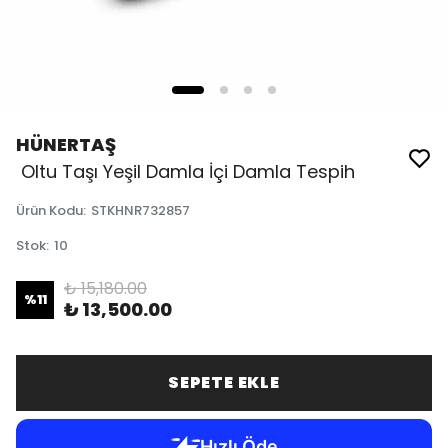
HÜNERTAŞ
Oltu Taşı Yeşil Damla İçi Damla Tespih
Ürün Kodu
:
STKHNR732857
Stok
:
10
₺ 15,180.00
%
11
₺ 13,500.00
SEPETE EKLE