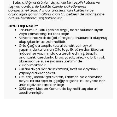
Satın aldığınız ürünler, dayanıklı bir tespih kutusu ve
taşıma çantası ile birlikte özenle paketlenerek
gönderilmektedir. Ayrıca, ürünlerimizin kalitesini ve
orijinalliğini garanti altına alan CE belgesi de siparişinizle
birlikte tarafınıza ulaştırılacaktır.
Oltu Taşı Nedir?
Erzurum'un Oltu ilçesine özgü, nadir bulunan siyah
veya kahverengi bir fosil taştır.
Milyonlarca yıllık doğal süreçler sonucunda oluşmuş
olup çıkarılması zahmetlidir.
Orta Çağ'da tespih, kutsal sandık ve heykel
yapımında kullanılan Oltu taşı, 19. yüzyıldan itibaren
mücevher yapımında da tercih edilmiş; tespih,
anahtarlık, gerdanlık, broş, yüzük, bilezik gibi birçok
aksesuar ve süs eşyasının üretiminde
kullanılmaktadır.
Kullanıldıkça parlaklık kazanır, hafif ve dayanıklı
yapısıyla dikkat çeker.
Oltu taşı, ustalık gerektiren, zahmetli ve deneyime
dayalı bir süreçle el işçiliğiyle işlenir; bu sayede her
ürün eşsiz bir karakter taşır.
3213 sayılı Maden Kanunu ile kıymetli taş olarak
tescillenmiştir.