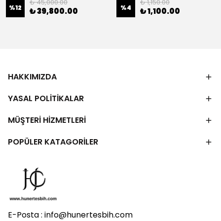
₺ 45,000.00
₺ 1,150.00
%
12
%
4
₺ 39,800.00
₺ 1,100.00
HAKKIMIZDA
YASAL POLİTİKALAR
MÜŞTERİ HİZMETLERİ
POPÜLER KATAGORİLER
E-Posta :
info@hunertesbih.com