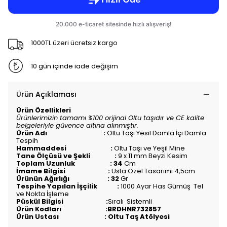
1000TL üzeri ücretsiz kargo
10 gün içinde iade değişim
Ürün Açıklaması
Ürün Özellikleri
Ürünlerimizin tamamı %100 orijinal Oltu taşıdır ve CE kalite
belgeleriyle güvence altına alınmıştır.
Ürün Adı :
Oltu Taşı Yesil Damla İçi Damla
Tespih
Hammaddesi :
Oltu Taşı ve Yeşil Mine
Tane Ölçüsü ve Şekli :
9 x 11 mm Beyzi Kesim
Toplam Uzunluk : 34
Cm
İmame Bilgisi :
Usta Özel Tasarımı 4,5cm
Ürünün Ağırlığı : 32
Gr
Tespihe Yapılan İşçilik :
1000 Ayar Has Gümüş Tel
ve Nokta İşleme
Püskül Bilgisi :
Sıralı
Sistemli
Ürün Kodları :BRDHNR732857
Ürün Ustası : Oltu Taş Atölyesi