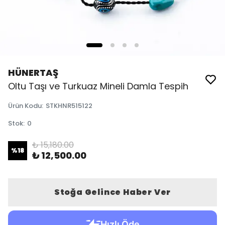
HÜNERTAŞ
Oltu Taşı ve Turkuaz Mineli Damla Tespih
Ürün Kodu
:
STKHNR515122
Stok
:
0
₺ 15,180.00
%
18
₺ 12,500.00
Stoğa Gelince Haber Ver