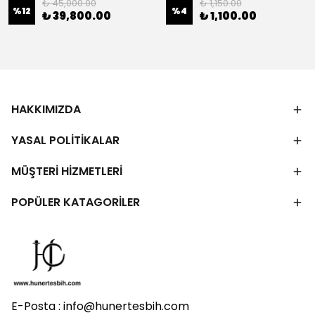
₺ 45,000.00
₺ 1,150.00
%
12
%
4
₺ 39,800.00
₺ 1,100.00
HAKKIMIZDA
YASAL POLİTİKALAR
MÜŞTERİ HİZMETLERİ
POPÜLER KATAGORİLER
E-Posta :
info@hunertesbih.com