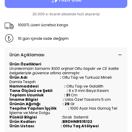
1000TL üzeri ücretsiz kargo
10 gün içinde iade değişim
Ürün Açıklaması
Ürün Özellikleri
Ürünlerimizin tamamı %100 orijinal Oltu taşıdır ve CE kalite
belgeleriyle güvence altına alınmıştır.
Ürün Adı :
Oltu Taşı ve Turkuaz Mineli
Damla Tespih
Hammaddesi :
Oltu Taşı ve Galalith
Tane Ölçüsü ve Şekli :
9 x 11 mm Beyzi Kesim
Toplam Uzunluk : 31
Cm
İmame Bilgisi :
Usta Özel Tasarımı 5 cm
Ürünün Ağırlığı : 29
Gr
Tespihe Yapılan İşçilik :
1000 Ayar Has Gümüş Tel
İşleme ve Mine Dolgu
Püskül Bilgisi :
Sıralı
Sistemli
Ürün Kodları :BRDHNR515122
Ürün Ustası : Oltu Taş Atölyesi