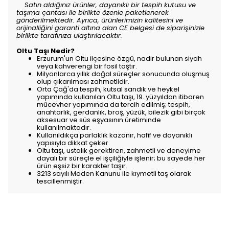
Satın aldığınız ürünler, dayanıklı bir tespih kutusu ve
taşıma çantası ile birlikte özenle paketlenerek
gönderilmektedir. Ayrıca, ürünlerimizin kalitesini ve
orijinalliğini garanti altına alan CE belgesi de siparişinizle
birlikte tarafınıza ulaştırılacaktır.
Oltu Taşı Nedir?
Erzurum'un Oltu ilçesine özgü, nadir bulunan siyah
veya kahverengi bir fosil taştır.
Milyonlarca yıllık doğal süreçler sonucunda oluşmuş
olup çıkarılması zahmetlidir.
Orta Çağ'da tespih, kutsal sandık ve heykel
yapımında kullanılan Oltu taşı, 19. yüzyıldan itibaren
mücevher yapımında da tercih edilmiş; tespih,
anahtarlık, gerdanlık, broş, yüzük, bilezik gibi birçok
aksesuar ve süs eşyasının üretiminde
kullanılmaktadır.
Kullanıldıkça parlaklık kazanır, hafif ve dayanıklı
yapısıyla dikkat çeker.
Oltu taşı, ustalık gerektiren, zahmetli ve deneyime
dayalı bir süreçle el işçiliğiyle işlenir; bu sayede her
ürün eşsiz bir karakter taşır.
3213 sayılı Maden Kanunu ile kıymetli taş olarak
tescillenmiştir.