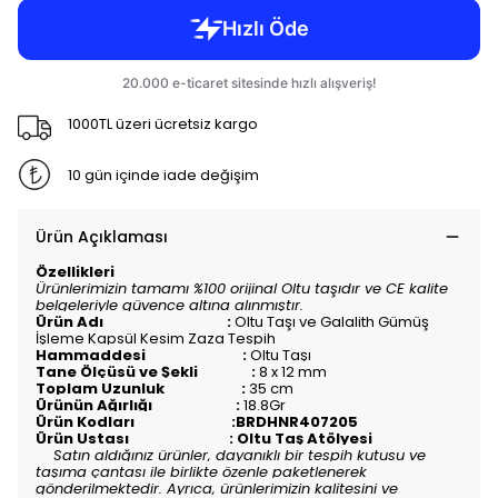
1000TL üzeri ücretsiz kargo
10 gün içinde iade değişim
Ürün Açıklaması
Özellikleri
Ürünlerimizin tamamı %100 orijinal Oltu taşıdır ve CE kalite
belgeleriyle güvence altına alınmıştır.
Ürün Adı :
Oltu Taşı ve Galalith Gümüş
İşleme Kapsül Kesim Zaza Tespih
Hammaddesi :
Oltu Taşı
Tane Ölçüsü ve Şekli :
8 x 12 mm
Toplam Uzunluk :
35
c
m
Ürünün Ağırlığı :
18.8Gr
Ürün Kodları :BRDHNR407205
Ürün Ustası : Oltu Taş Atölyesi
Satın aldığınız ürünler, dayanıklı bir tespih kutusu ve
taşıma çantası ile birlikte özenle paketlenerek
gönderilmektedir. Ayrıca, ürünlerimizin kalitesini ve