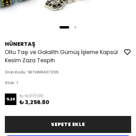
HÜNERTAŞ
Oltu Taşı ve Galalith Gümüş İşleme Kapsül
Kesim Zaza Tespih
Ürün Kodu
:
SKTHNR407205
Stok
:
1
₺ 4,071.00
%
20
₺ 3,256.80
SEPETE EKLE