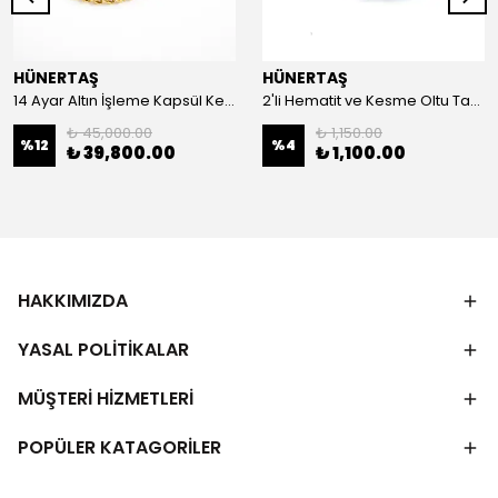
HÜNERTAŞ
HÜNERTAŞ
14 Ayar Altın İşleme Kapsül Kesim Oltu Taşı Tespih
2'li Hematit ve Kesme Oltu Taşı Bileklik
₺ 45,000.00
₺ 1,150.00
%
12
%
4
₺ 39,800.00
₺ 1,100.00
HAKKIMIZDA
YASAL POLİTİKALAR
MÜŞTERİ HİZMETLERİ
POPÜLER KATAGORİLER