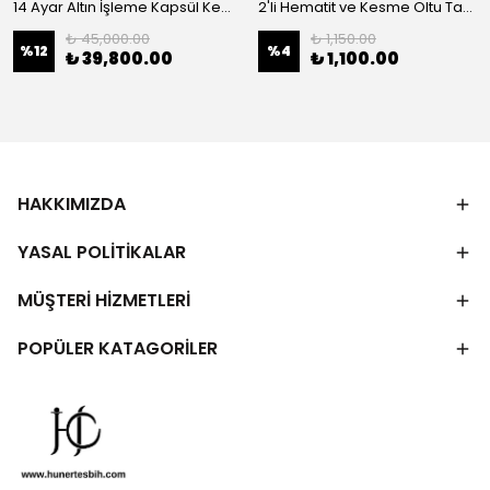
14 Ayar Altın İşleme Kapsül Kesim Oltu Taşı Tespih
2'li Hematit ve Kesme Oltu Taşı Bileklik
₺ 45,000.00
₺ 1,150.00
%
12
%
4
₺ 39,800.00
₺ 1,100.00
HAKKIMIZDA
YASAL POLİTİKALAR
MÜŞTERİ HİZMETLERİ
POPÜLER KATAGORİLER