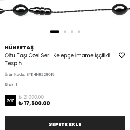
HÜNERTAŞ
Oltu Taşı Özel Seri Kelepçe İmame İşçilikli
Tespih
Ürün Kodu
:
STKHNR228015
Stok
:
1
₺ 21,000.00
%
17
₺ 17,500.00
SEPETE EKLE