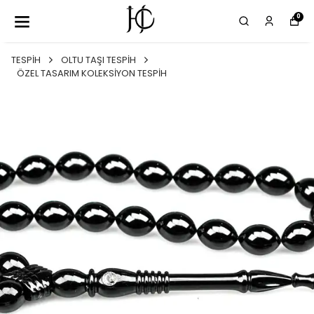
0
TESPİH
OLTU TAŞI TESPİH
ÖZEL TASARIM KOLEKSİYON TESPİH