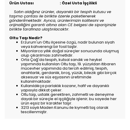
Ürün Ustası : Özel Usta İşçilikli
Satın aldığınız ürünler, dayanıklı bir tespih kutusu ve
taşıma çantası ile birlikte özenle paketlenerek
gönderilmektedir. Ayrıca, ürünlerimizin kalitesini ve
orijinalliğini garanti altına alan CE belgesi de siparişinizle
birlikte tarafınıza ulaştırılacaktır.
Oltu Taşı Nedir?
Erzurum'un Oltu ilçesine özgü, nadir bulunan siyah
veya kahverengi bir fosil taştır.
Milyonlarca yıllık doğal süreçler sonucunda oluşmuş
olup çıkarılması zahmetlidir.
Orta Çağ'da tespih, kutsal sandık ve heykel
yapımında kullanılan Oltu taşı, 19. yüzyıldan itibaren
mücevher yapımında da tercih edilmiş; tespih,
anahtarlık, gerdanlık, broş, yüzük, bilezik gibi birçok
aksesuar ve süs eşyasının üretiminde
kullanılmaktadır.
Kullanıldıkça parlaklık kazanır, hafif ve dayanıklı
yapısıyla dikkat çeker.
Oltu taşı, ustalık gerektiren, zahmetli ve deneyime
dayalı bir süreçle el işçiliğiyle işlenir; bu sayede her
ürün eşsiz bir karakter taşır.
3213 sayılı Maden Kanunu ile kıymetli taş olarak
tescillenmiştir.