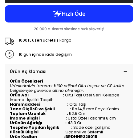
1000TL üzeri ücretsiz kargo
10 gün içinde iade değişim
Ürün Açıklaması
Ürün Özellikleri
Ürünlerimizin tamamı %100 orijinal Oltu taşıdır ve CE kalite
belgeleriyle güvence altına alınmıştır.
Ürün Adı :
Oltu Taşı Özel Seri Kelepçe
İmame İşçilikli Tespih
Hammaddesi :
Oltu Taşı
Tane Ölçüsü ve Şekli :
11 x 14,5 mm Beyzi Kesim
Toplam Uzunluk :
52,5 Cm
İmame Bilgisi :
Usta Özel Tasarımı 8 cm
Ürünün Ağırlığı :
43,3 Gr
Tespihe Yapılan İşçilik :
Sade özel çalışma
Püskül Bilgisi :
Üçgenli ve Sistemli
Ürün Kodları :BRDHNR228015