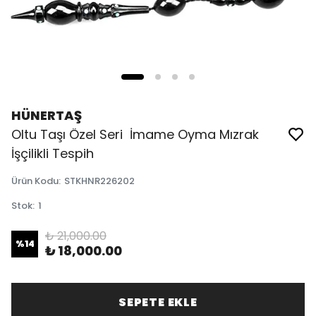
HÜNERTAŞ
Oltu Taşı Özel Seri İmame Oyma Mızrak
İşçilikli Tespih
Ürün Kodu
:
STKHNR226202
Stok
:
1
₺ 21,000.00
%
14
₺ 18,000.00
SEPETE EKLE