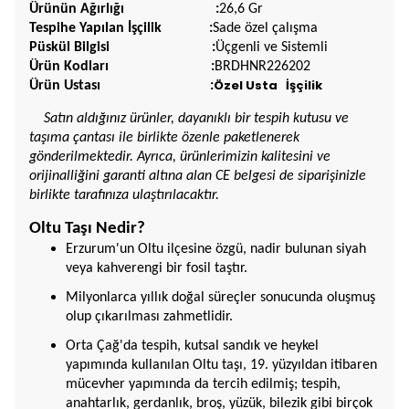
Ürünün Ağırlığı :
26,6 Gr
Tespihe Yapılan İşçilik :
Sade özel çalışma
Püskül Bilgisi :
Üçgenli ve Sistemli
Ürün Kodları :
BRDHNR226202
Özel Usta İşçilik
Ürün Ustası :
Satın aldığınız ürünler, dayanıklı bir tespih kutusu ve
taşıma çantası ile birlikte özenle paketlenerek
gönderilmektedir. Ayrıca, ürünlerimizin kalitesini ve
orijinalliğini garanti altına alan CE belgesi de siparişinizle
birlikte tarafınıza ulaştırılacaktır.
Oltu Taşı Nedir?
Erzurum'un Oltu ilçesine özgü, nadir bulunan siyah
veya kahverengi bir fosil taştır.
Milyonlarca yıllık doğal süreçler sonucunda oluşmuş
olup çıkarılması zahmetlidir.
Orta Çağ'da tespih, kutsal sandık ve heykel
yapımında kullanılan Oltu taşı, 19. yüzyıldan itibaren
mücevher yapımında da tercih edilmiş; tespih,
anahtarlık, gerdanlık, broş, yüzük, bilezik gibi birçok