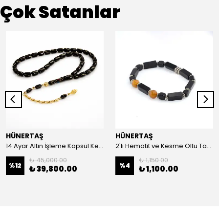
Çok Satanlar
HÜNERTAŞ
HÜNERTAŞ
14 Ayar Altın İşleme Kapsül Kesim Oltu Taşı Tespih
2'li Hematit ve Kesme Oltu Taşı Bileklik
₺ 45,000.00
₺ 1,150.00
%
12
%
4
₺ 39,800.00
₺ 1,100.00