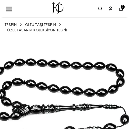
0
TESPİH
OLTU TAŞI TESPİH
ÖZEL TASARIM KOLEKSİYON TESPİH