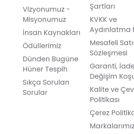
Şartları
Vizyonumuz -
Misyonumuz
KVKK ve
Aydınlatma 
İnsan Kaynakları
Mesafeli Satı
Ödüllerimiz
Sözleşmesi
Dünden Bugüne
Garanti, İad
Hüner Tespih
Değişim Koşu
Sıkça Sorulan
Kalite ve Çev
Sorular
Politikası
Çerez Politik
Markalarımı