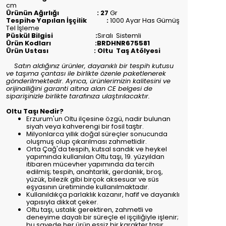
cm
Ürünün Ağırlığı : 27
Gr
Tespihe Yapılan İşçilik :
1000 Ayar Has Gümüş
Tel İşleme
Püskül Bilgisi :
Sıralı
Sistemli
Ürün Kodları :BRDHNR675581
Ürün Ustası : Oltu Taş Atölyesi
Satın aldığınız ürünler, dayanıklı bir tespih kutusu
ve taşıma çantası ile birlikte özenle paketlenerek
gönderilmektedir. Ayrıca, ürünlerimizin kalitesini ve
orijinalliğini garanti altına alan CE belgesi de
siparişinizle birlikte tarafınıza ulaştırılacaktır.
Oltu Taşı Nedir?
Erzurum'un Oltu ilçesine özgü, nadir bulunan
siyah veya kahverengi bir fosil taştır.
Milyonlarca yıllık doğal süreçler sonucunda
oluşmuş olup çıkarılması zahmetlidir.
Orta Çağ'da tespih, kutsal sandık ve heykel
yapımında kullanılan Oltu taşı, 19. yüzyıldan
itibaren mücevher yapımında da tercih
edilmiş; tespih, anahtarlık, gerdanlık, broş,
yüzük, bilezik gibi birçok aksesuar ve süs
eşyasının üretiminde kullanılmaktadır.
Kullanıldıkça parlaklık kazanır, hafif ve dayanıklı
yapısıyla dikkat çeker.
Oltu taşı, ustalık gerektiren, zahmetli ve
deneyime dayalı bir süreçle el işçiliğiyle işlenir;
bu sayede her ürün eşsiz bir karakter taşır.