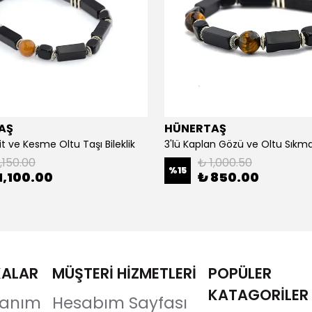
AŞ
HÜNERTAŞ
it ve Kesme Oltu Taşı Bileklik
3'lü Kaplan Gözü ve Oltu Sıkma 
,150.00
₺ 1,000.50
%
15
1,100.00
₺ 850.00
KALAR
MÜŞTERİ HİZMETLERİ
POPÜLER
KATAGORİLER
llanım
Hesabım Sayfası