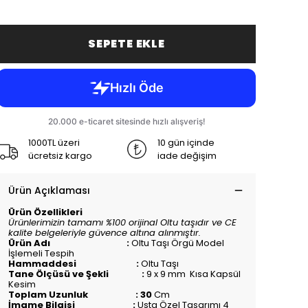
SEPETE EKLE
1000TL üzeri
10 gün içinde
ücretsiz kargo
iade değişim
Ürün Açıklaması
Ürün Özellikleri
Ürünlerimizin tamamı %100 orijinal Oltu taşıdır ve CE
kalite belgeleriyle güvence altına alınmıştır.
Ürün Adı :
Oltu Taşı Örgü Model
İşlemeli Tespih
Hammaddesi :
Oltu Taşı
Tane Ölçüsü ve Şekli :
9 x 9 mm Kısa Kapsül
Kesim
Toplam Uzunluk : 30
Cm
İmame Bilgisi :
Usta Özel Tasarımı 4