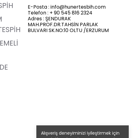
SPİH
E-Posta :
info@hunertesbih.com
Telefon : + 90 545 816 2324
M
Adres : ŞENDURAK
MAH.PROF.DR.TAHSİN PARLAK
TESPİH
BULVARI SK.NO:10 OLTU /ERZURUM
LEMELİ
ADE
Alışveriş deneyiminizi iyileştirmek için