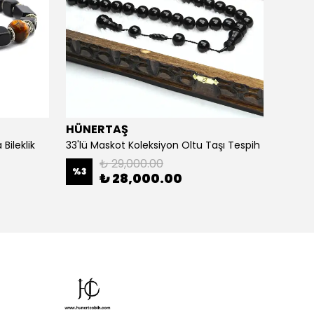
HÜNERTAŞ
HÜNE
Bileklik
33'lü Maskot Koleksiyon Oltu Taşı Tespih
5'li Ka
₺ 29,000.00
%
3
%
20
₺ 28,000.00