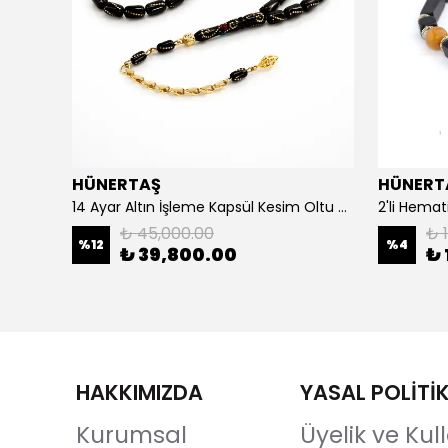
HÜNERTAŞ
HÜNERT
925 Ayar Gümüş Erkek Yüzük- Türk Bayrağı
14 Ayar Altın İşleme Kapsül Kesim Oltu Taşı Tespih
2'li Hemat
₺ 45,000.00
₺ 1
%
12
%
4
₺ 39,800.00
₺ 
HAKKIMIZDA
YASAL POLİTİ
Kurumsal
Üyelik ve Ku