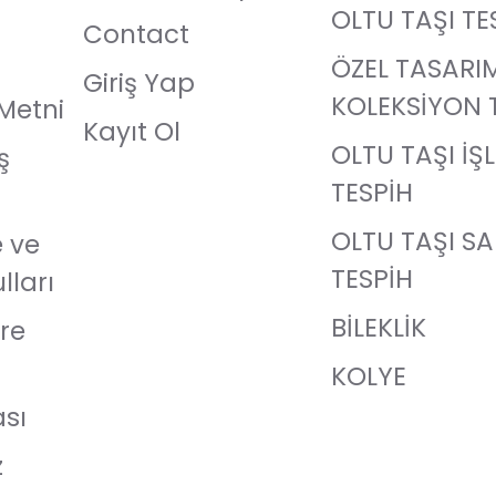
OLTU TAŞI TE
Contact
ÖZEL TASARI
Giriş Yap
KOLEKSİYON 
Metni
Kayıt Ol
OLTU TAŞI İŞ
ş
TESPİH
OLTU TAŞI S
e ve
TESPİH
lları
BİLEKLİK
re
KOLYE
ası
z