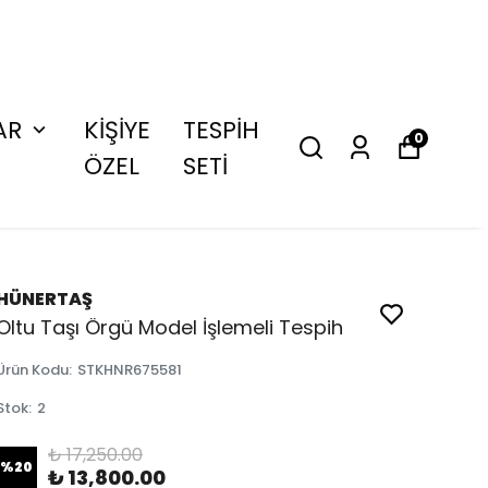
AR
KİŞİYE
TESPİH
0
ÖZEL
SETİ
HÜNERTAŞ
Oltu Taşı Örgü Model İşlemeli Tespih
Ürün Kodu
:
STKHNR675581
Stok
:
2
₺ 17,250.00
%
20
₺ 13,800.00