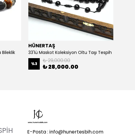
HÜNERTAŞ
HÜNE
Bileklik
33'lü Maskot Koleksiyon Oltu Taşı Tespih
5'li Ka
₺ 29,000.00
%
3
%
20
₺ 28,000.00
SPİH
E-Posta :
info@hunertesbih.com