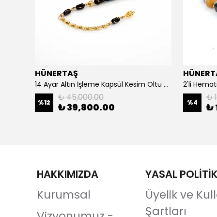
HÜNERTAŞ
HÜNERT
925 Ayar Gümüş Erkek Yüzük- Türk Bayrağı
14 Ayar Altın İşleme Kapsül Kesim Oltu Taşı Tespih
2'li Hemat
₺ 45,000.00
₺ 1
%
12
%
4
₺ 39,800.00
₺ 
HAKKIMIZDA
YASAL POLİTİ
Kurumsal
Üyelik ve Ku
Şartları
Vizyonumuz -