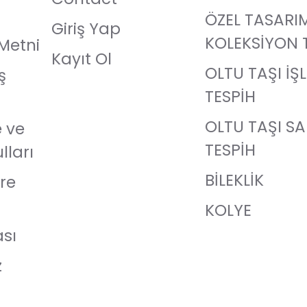
ÖZEL TASARI
Giriş Yap
KOLEKSİYON 
Metni
Kayıt Ol
OLTU TAŞI İŞ
ş
TESPİH
OLTU TAŞI S
e ve
TESPİH
lları
BİLEKLİK
re
KOLYE
ası
z