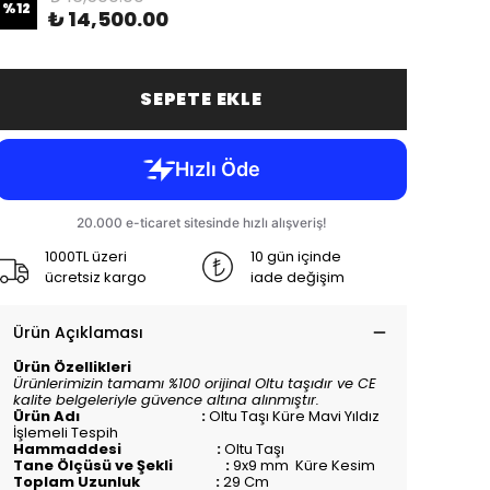
%
12
₺ 14,500.00
SEPETE EKLE
1000TL üzeri
10 gün içinde
ücretsiz kargo
iade değişim
Ürün Açıklaması
Ürün Özellikleri
Ürünlerimizin tamamı %100 orijinal Oltu taşıdır ve CE
kalite belgeleriyle güvence altına alınmıştır.
Ürün Adı :
Oltu Taşı Küre Mavi Yıldız
İşlemeli Tespih
Hammaddesi :
Oltu Taşı
Tane Ölçüsü ve Şekli :
9x9 mm Küre Kesim
Toplam Uzunluk :
29 Cm