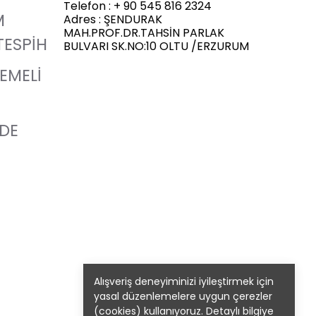
Telefon : + 90 545 816 2324
M
Adres : ŞENDURAK
MAH.PROF.DR.TAHSİN PARLAK
TESPİH
BULVARI SK.NO:10 OLTU /ERZURUM
LEMELİ
ADE
Alışveriş deneyiminizi iyileştirmek için
yasal düzenlemelere uygun çerezler
(cookies) kullanıyoruz. Detaylı bilgiye