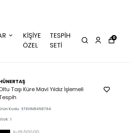
AR
KİŞİYE
TESPİH
0
ÖZEL
SETİ
HÜNERTAŞ
Oltu Taşı Küre Mavi Yıldız İşlemeli
Tespih
Ürün Kodu
:
STKHNR458764
Stok
:
1
₺ 16,500.00