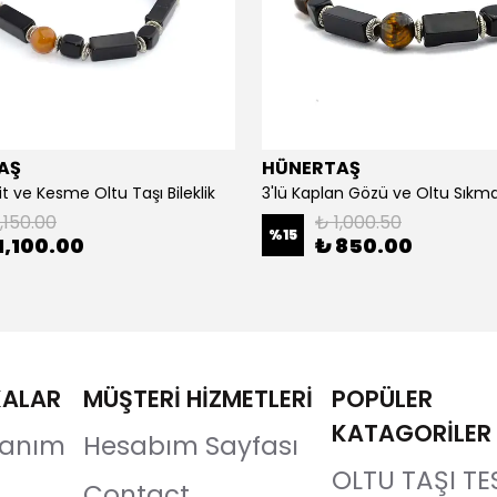
AŞ
HÜNERTAŞ
it ve Kesme Oltu Taşı Bileklik
3'lü Kaplan Gözü ve Oltu Sıkma 
,150.00
₺ 1,000.50
%
15
1,100.00
₺ 850.00
KALAR
MÜŞTERİ HİZMETLERİ
POPÜLER
KATAGORİLER
llanım
Hesabım Sayfası
OLTU TAŞI TE
Contact