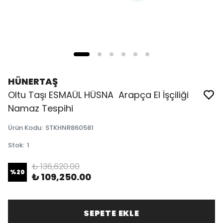
HÜNERTAŞ
Oltu Taşı ESMAÜL HÜSNA Arapça El İşçiliği
Namaz Tespihi
Ürün Kodu
:
STKHNR860581
Stok
:
1
₺ 136,620.00
%
20
₺ 109,250.00
SEPETE EKLE