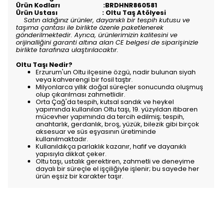
Ürün Kodları :BRDHNR860581
Ürün Ustası : Oltu Taş Atölyesi
Satın aldığınız ürünler, dayanıklı bir tespih kutusu ve
taşıma çantası ile birlikte özenle paketlenerek
gönderilmektedir. Ayrıca, ürünlerimizin kalitesini ve
orijinalliğini garanti altına alan CE belgesi de siparişinizle
birlikte tarafınıza ulaştırılacaktır.
Oltu Taşı Nedir?
Erzurum'un Oltu ilçesine özgü, nadir bulunan siyah
veya kahverengi bir fosil taştır.
Milyonlarca yıllık doğal süreçler sonucunda oluşmuş
olup çıkarılması zahmetlidir.
Orta Çağ'da tespih, kutsal sandık ve heykel
yapımında kullanılan Oltu taşı, 19. yüzyıldan itibaren
mücevher yapımında da tercih edilmiş; tespih,
anahtarlık, gerdanlık, broş, yüzük, bilezik gibi birçok
aksesuar ve süs eşyasının üretiminde
kullanılmaktadır.
Kullanıldıkça parlaklık kazanır, hafif ve dayanıklı
yapısıyla dikkat çeker.
Oltu taşı, ustalık gerektiren, zahmetli ve deneyime
dayalı bir süreçle el işçiliğiyle işlenir; bu sayede her
ürün eşsiz bir karakter taşır.