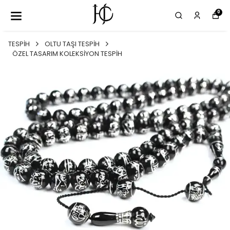
0
TESPİH
OLTU TAŞI TESPİH
ÖZEL TASARIM KOLEKSİYON TESPİH