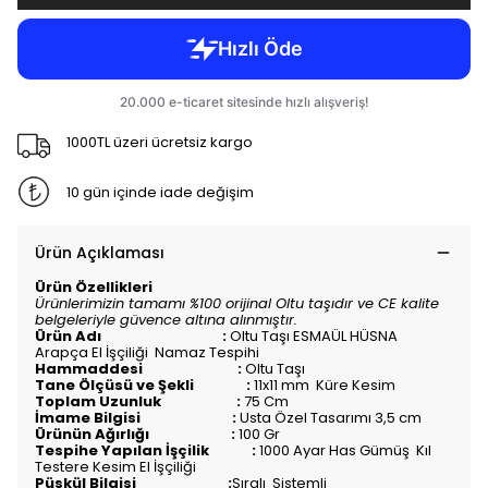
1000TL üzeri ücretsiz kargo
10 gün içinde iade değişim
Ürün Açıklaması
Ürün Özellikleri
Ürünlerimizin tamamı %100 orijinal Oltu taşıdır ve CE kalite
belgeleriyle güvence altına alınmıştır.
Ürün Adı :
Oltu Taşı ESMAÜL HÜSNA
Arapça El İşçiliği Namaz Tespihi
Hammaddesi :
Oltu Taşı
Tane Ölçüsü ve Şekli :
11x11 mm Küre Kesim
Toplam Uzunluk :
75 Cm
İmame Bilgisi :
Usta Özel Tasarımı 3,5 cm
Ürünün Ağırlığı :
100 Gr
Tespihe Yapılan İşçilik :
1000 Ayar Has Gümüş Kıl
Testere Kesim El İşçiliği
Püskül Bilgisi :
Sıralı
Sistemli