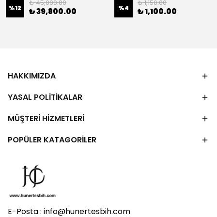
₺ 45,000.00
₺ 1,150.00
%
12
%
4
₺ 39,800.00
₺ 1,100.00
HAKKIMIZDA
YASAL POLİTİKALAR
MÜŞTERİ HİZMETLERİ
POPÜLER KATAGORİLER
E-Posta :
info@hunertesbih.com